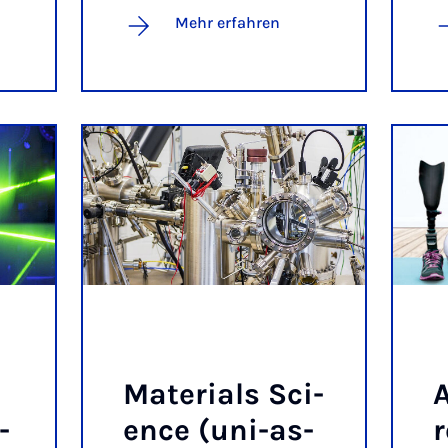
Mehr erfahren
Ma­te­ri­a­ls Sci­
A
­
ence (uni-as­
r