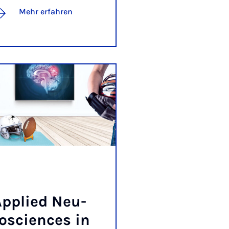
Mehr erfahren
p­p­lied Neu­
os­ciences in