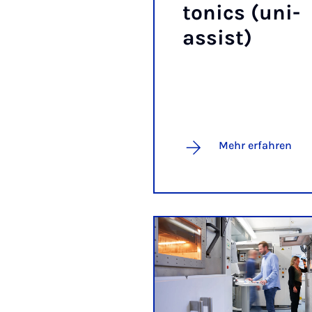
to­nics (uni-
as­sist)
Mehr erfahren