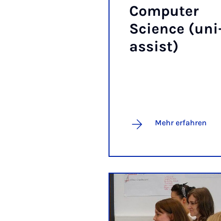
Com­pu­ter
Sci­ence (uni
as­sist)
Mehr erfahren