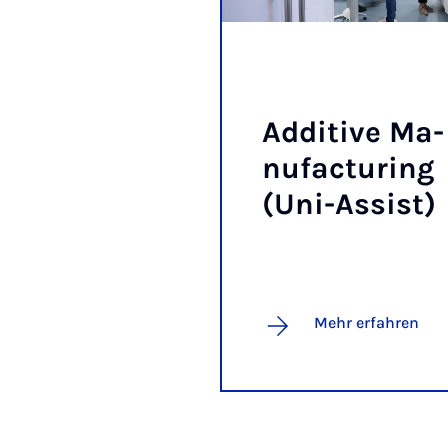
Ad­di­ti­ve Ma­
nu­fac­tu­ring
(Uni-As­sist)
Mehr erfahren