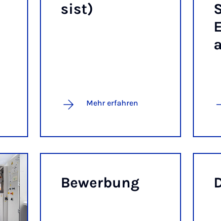
sist)
E
a
Mehr erfahren
Be­wer­bung
D