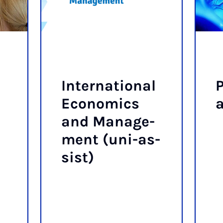
In­ter­na­ti­o­nal
P
Eco­no­mics
a
and Ma­nage­
ment (uni-as­
sist)