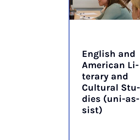
Eng­lish and
Ame­ri­can Li­
tera­ry and
Cul­tu­ral Stu­
dies (uni-as­
sist)