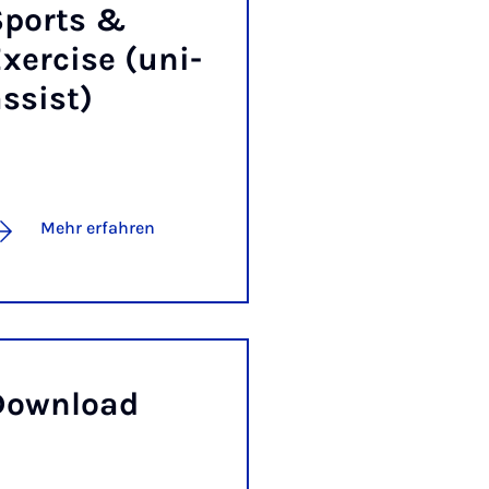
Sports &
xer­ci­se (uni-
s­sist)
Mehr erfahren
ow­n­load