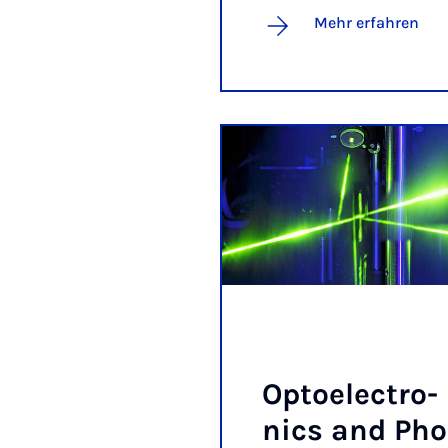
Mehr erfahren
Op­to­elec­tro­
nics and Pho