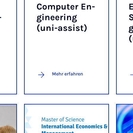
Com­pu­ter En­
E
-
gi­nee­ring
S
(uni-as­sist)
g
(
Mehr erfahren