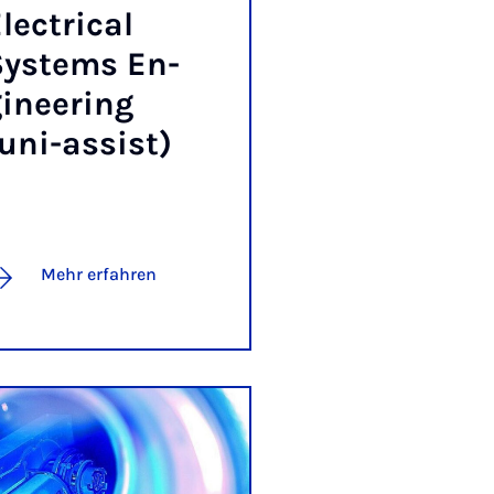
lec­tri­cal
ys­tems En­
i­nee­ring
uni-as­sist)
Mehr erfahren