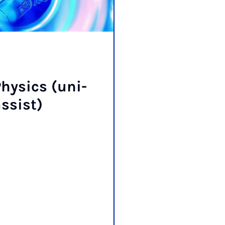
hy­sics (uni-
s­sist)