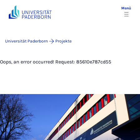
Menü
Universität Paderborn
Projekte
Oops, an error occurred! Request: 85610e787cd55