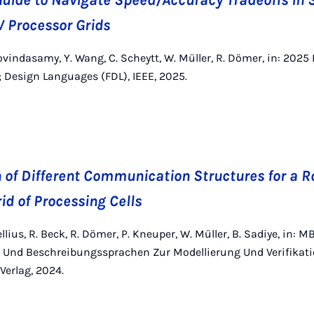
Guide to Navigate Speed/Accuracy Tradeoffs in 
V Processor Grids
Govindasamy, Y. Wang, C. Scheytt, W. Müller, R. Dömer, in: 202
 Design Languages (FDL), IEEE, 2025.
of Different Communication Structures for a R
id of Processing Cells
ellius, R. Beck, R. Dömer, P. Kneuper, W. Müller, B. Sadiye, in: 
Und Beschreibungssprachen Zur Modellierung Und Verifikat
Verlag, 2024.