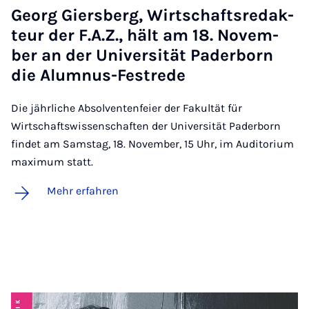
Ge­org Giers­berg, Wirt­schafts­re­dak­
teur der F.A.Z., hält am 18. No­vem­
ber an der Uni­ver­si­tät Pa­der­born
die Alum­nus-Fest­re­de
Die jährliche Absolventenfeier der Fakultät für
Wirtschaftswissenschaften der Universität Paderborn
findet am Samstag, 18. November, 15 Uhr, im Auditorium
maximum statt.
Mehr erfahren