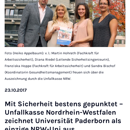
Foto (Heiko Appelbaum): v. l.: Martin Hohrath (Fachkraft für
Arbeitssicherheit), Diana Riedel (Leitende Sicherheitsingenieurin),
Franziska Hoppe (Fachkraft für Arbeitssicherheit) und Sandra Bischof
(Koordinatorin Gesundheitsmanagement) freuen sich über die
Auszeichnung durch die Unfallkasse NRW.
23.10.2017
Mit Si­cher­heit bes­tens ge­punk­tet –
Un­fall­kas­se Nord­rhein-West­fa­len
zeich­net Uni­ver­si­tät Pa­der­born als
ein­zi­ge NRW-Uni aus