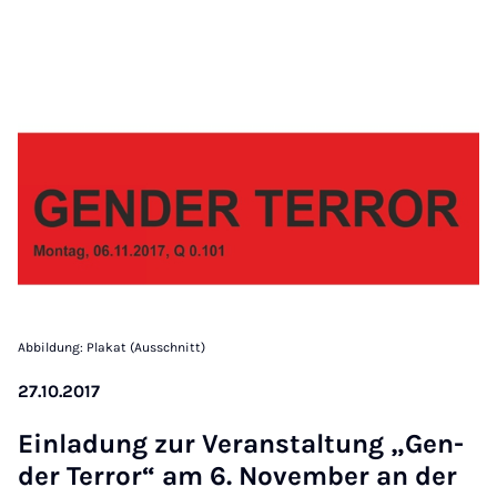
Abbildung: Plakat (Ausschnitt)
27.10.2017
Ein­la­dung zur Ver­an­stal­tung „Gen­
der Ter­ror“ am 6. No­vem­ber an der