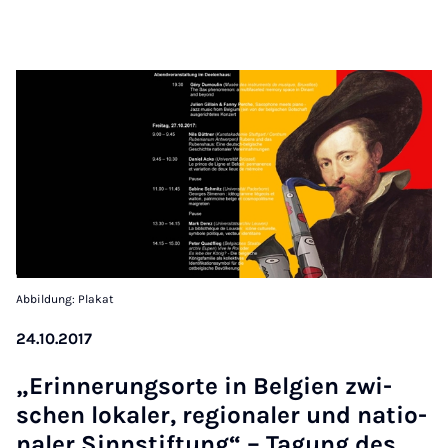
Abbildung: Plakat
24.10.2017
„Er­in­ne­rungs­or­te in Bel­gi­en zwi­
schen lo­ka­ler, re­gi­o­na­ler und na­ti­o­
na­ler Sinn­stif­tung“ – Ta­gung des