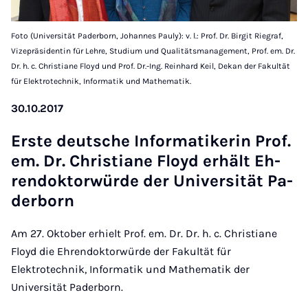
Foto (Universität Paderborn, Johannes Pauly): v. l.: Prof. Dr. Birgit Riegraf,
Vizepräsidentin für Lehre, Studium und Qualitätsmanagement, Prof. em. Dr.
Dr. h. c. Christiane Floyd und Prof. Dr.-Ing. Reinhard Keil, Dekan der Fakultät
für Elektrotechnik, Informatik und Mathematik.
30.10.2017
Ers­te deut­sche In­for­ma­ti­ke­rin Prof.
em. Dr. Chris­ti­a­ne Floyd er­hält Eh­
ren­dok­tor­wür­de der Uni­ver­si­tät Pa­
der­born
Am 27. Oktober erhielt Prof. em. Dr. Dr. h. c. Christiane
Floyd die Ehrendoktorwürde der Fakultät für
Elektrotechnik, Informatik und Mathematik der
Universität Paderborn.