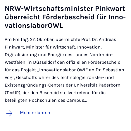
NRW-Wirt­schafts­mi­nis­ter Pink­wart
über­reicht För­der­be­scheid für In­no­
va­ti­ons­la­bo­rOWL
Am Freitag, 27. Oktober, überreichte Prof. Dr. Andreas
Pinkwart, Minister für Wirtschaft, Innovation,
Digitalisierung und Energie des Landes Nordrhein-
Westfalen, in Düsseldorf den offiziellen Förderbescheid
für das Projekt „Innovationslabor OWL“ an Dr. Sebastian
Vogt, Geschäftsführer des Technologietransfer- und
Existenzgründungs-Centers der Universität Paderborn
(TecUP), der den Bescheid stellvertretend für die
beteiligten Hochschulen des Campus…
Mehr erfahren