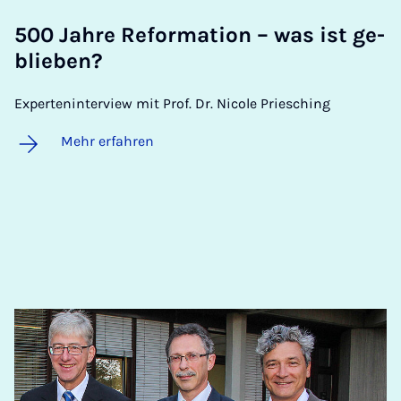
500 Jah­re Re­for­ma­ti­on – was ist ge­
blie­ben?
Experteninterview mit Prof. Dr. Nicole Priesching
Mehr erfahren