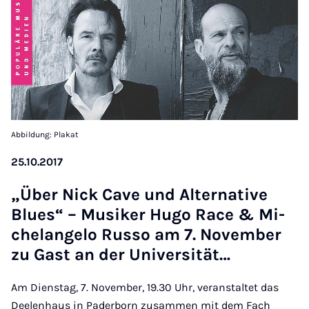
Abbildung: Plakat
25.10.2017
„Über Nick Ca­ve und Al­ter­na­ti­ve
Blues“ – Mu­si­ker Hu­go Race & Mi­
che­l­an­ge­lo Rus­so am 7. No­vem­ber
zu Gast an der Uni­ver­si­tät…
Am Dienstag, 7. November, 19.30 Uhr, veranstaltet das
Deelenhaus in Paderborn zusammen mit dem Fach