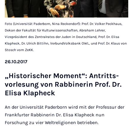
Foto (Universität Paderborn, Nina Reckendorf): Prof. Dr. Volker Peckhaus,
Dekan der Fakultät für Kulturwissenschaften, Abraham Lehrer,
Vizepräsident des Zentralrates der Juden in Deutschland, Prof. Dr. Elisa
Klapheck, Dr. Ulrich Bittihn, VerbundVolksbank OWL, und Prof. Dr. Klaus von
Stosch vom ZeKK.
26.10.2017
„His­to­ri­scher Mo­ment“: An­tritts­
vor­le­sung von Rab­bi­ne­rin Prof. Dr.
Eli­sa Kla­pheck
An der Universität Paderborn wird mit der Professur der
Frankfurter Rabbinerin Dr. Elisa Klapheck nun
Forschung zu vier Weltreligionen betrieben.