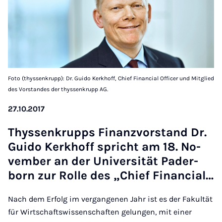
Foto (thyssenkrupp): Dr. Guido Kerkhoff, Chief Financial Officer und Mitglied
des Vorstandes der thyssenkrupp AG.
27.10.2017
Thys­sen­krupps Fi­nanz­vor­stand Dr.
Gui­do Kerk­hoff spricht am 18. No­
vem­ber an der Uni­ver­si­tät Pa­der­
born zur Rol­le des „Chief Fi­nan­ci­al…
Nach dem Erfolg im vergangenen Jahr ist es der Fakultät
für Wirtschaftswissenschaften gelungen, mit einer