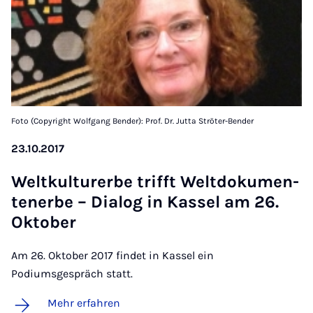
Foto (Copyright Wolfgang Bender): Prof. Dr. Jutta Ströter-Bender
23.10.2017
Welt­kul­tur­er­be trifft Welt­do­ku­men­
te­n­er­be – Di­a­log in Kas­sel am 26.
Ok­to­ber
Am 26. Oktober 2017 findet in Kassel ein
Podiumsgespräch statt.
Mehr erfahren