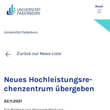
Menü
Universität Paderborn
Zurück zur News-Liste
Neu­es Hoch­leis­tungs­re­
chen­zen­trum über­ge­ben
22.11.2021
Ein Beitrag von
Pressemitteilung