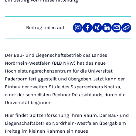
Beitrag teilen auf:
Teilen
Teilen
Teilen
Teilen
Teilen
Link
auf
auf
auf
auf
über
kopi
Instagram
Facebook
Xing
LinkedIn
E-
Mail
Der Bau- und Liegenschaftsbetrieb des Landes
Nordrhein-Westfalen (BLB NRW) hat das neue
Hochleistungsrechenzentrum für die Universität
Paderborn fertiggestellt und übergeben. Jetzt kann der
Einbau der zweiten Stufe des Superrechners Noctua,
einer der schnellsten Rechner Deutschlands, durch die
Universität beginnen.
Hier findet Spitzenforschung ihren Raum: Der Bau- und
Liegenschaftsbetrieb Nordrhein-Westfalen übergab am
Freitag im kleinen Rahmen ein neues