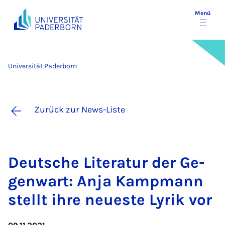
Menü
Universität Paderborn
Zurück zur News-Liste
Deut­sche Li­te­ra­tur der Ge­
gen­wart: An­ja Kamp­mann
stellt ih­re neu­es­te Ly­rik vor