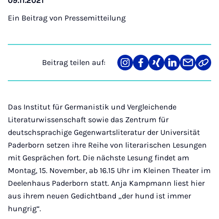
09.11.2021
Ein Beitrag von
Pressemitteilung
Beitrag teilen auf:
Teilen
Teilen
Teilen
Teilen
Teilen
Link
auf
auf
auf
auf
über
kopi
Instagram
Facebook
Xing
LinkedIn
E-
Mail
Das Institut für Germanistik und Vergleichende
Literaturwissenschaft sowie das Zentrum für
deutschsprachige Gegenwartsliteratur der Universität
Paderborn setzen ihre Reihe von literarischen Lesungen
mit Gesprächen fort. Die nächste Lesung findet am
Montag, 15. November, ab 16.15 Uhr im Kleinen Theater im
Deelenhaus Paderborn statt. Anja Kampmann liest hier
aus ihrem neuen Gedichtband „der hund ist immer
hungrig“.