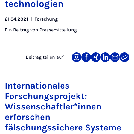
tech­no­lo­gi­en
21.04.2021
|
Forschung
Ein Beitrag von
Pressemitteilung
Beitrag teilen auf:
Teilen
Teilen
Teilen
Teilen
Teilen
Link
auf
auf
auf
auf
über
kopi
Instagram
Facebook
Xing
LinkedIn
E-
Mail
Internationales
Forschungsprojekt:
Wissenschaftler*innen
erforschen
fälschungssichere Systeme