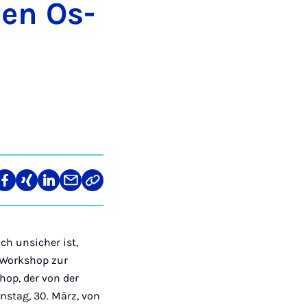
den Os­
len
Teilen
Teilen
Teilen
Teilen
Link
auf
auf
auf
über
kopieren
tagram
Facebook
Xing
LinkedIn
E-
Mail
ch unsicher ist,
-Workshop zur
hop, der von der
nstag, 30. März, von