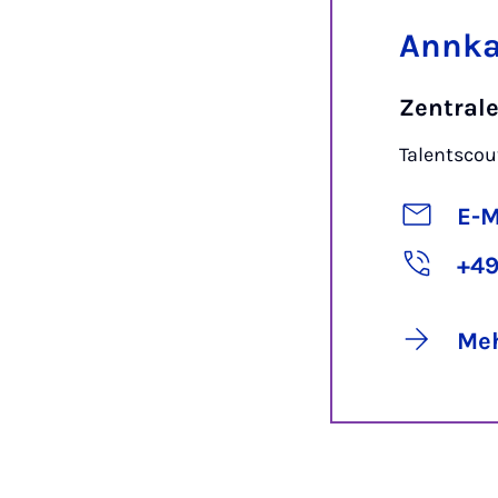
Annka
Zentral
Talentscou
E-M
+49
Meh