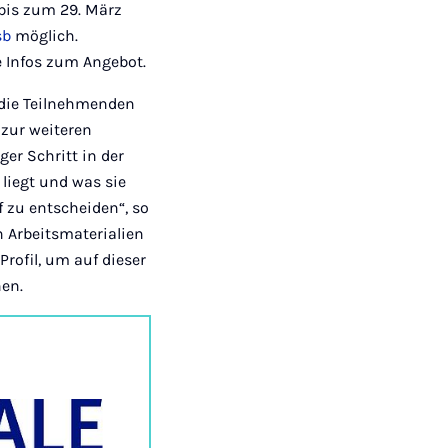
d bis zum 29. März
sb
möglich.
e Infos zum Angebot.
die Teilnehmenden
 zur weiteren
er Schritt in der
liegt und was sie
 zu entscheiden“, so
n Arbeitsmaterialien
rofil, um auf dieser
nen.