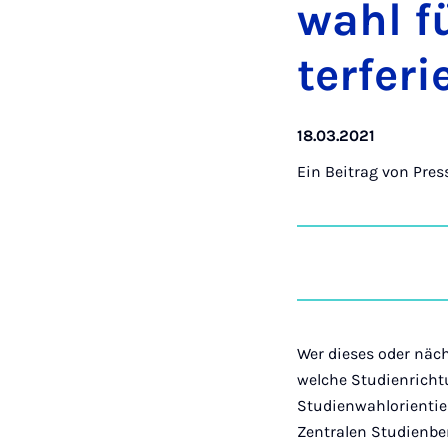
wahl fü
ter­fe­ri
18.03.2021
Ein Beitrag von
Pres
Wer dieses oder näch
welche Studienricht
Studienwahlorientie
Zentralen Studienber