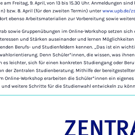
ie am Freitag, 9. April, von 13 bis 15.30 Uhr. Anmeldungen sin
in) bzw. 8. April (für den zweiten Termin) unter
www.upb.de/z
 dort ebenso Arbeitsmaterialien zur Vorbereitung sowie weiter
orab sowie Gruppenübungen im Online-Workshop setzen sich 
Interessen und Stärken auseinander und lernen Möglichkeiten
den Berufs- und Studienfeldern kennen. „Das ist ein wichtig
wahlorientierung. Denn Schüler*innen, die wissen, was ihnen 
es leichter, sich für einen konkreten Studiengang oder Beruf
 der Zentralen Studienberatung. Mithilfe der bereitgestellte
 Online-Workshop erarbeiten die Schüler*innen ein eigenes P
 und weitere Schritte für die Studienwahl entwickeln zu kön