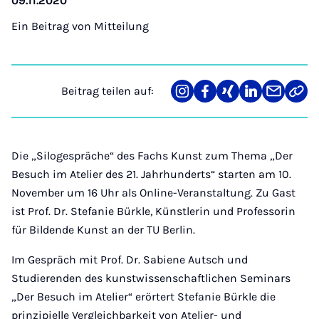
09.11.2020
Ein Beitrag von
Mitteilung
Beitrag teilen auf:
Teilen
Teilen
Teilen
Teilen
Teilen
Link
auf
auf
auf
auf
über
kopi
Instagram
Facebook
Xing
LinkedIn
E-
Mail
Die „Silogespräche“ des Fachs Kunst zum Thema „Der
Besuch im Atelier des 21. Jahrhunderts“ starten am 10.
November um 16 Uhr als Online-Veranstaltung. Zu Gast
ist Prof. Dr. Stefanie Bürkle, Künstlerin und Professorin
für Bildende Kunst an der TU Berlin.
Im Gespräch mit Prof. Dr. Sabiene Autsch und
Studierenden des kunstwissenschaftlichen Seminars
„Der Besuch im Atelier“ erörtert Stefanie Bürkle die
prinzipielle Vergleichbarkeit von Atelier- und