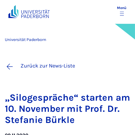
Menü
Universität Paderborn
Zurück zur News-Liste
„Si­lo­ge­sprä­che“ star­ten am
10. No­vem­ber mit Prof. Dr.
Ste­fa­nie Bürkle