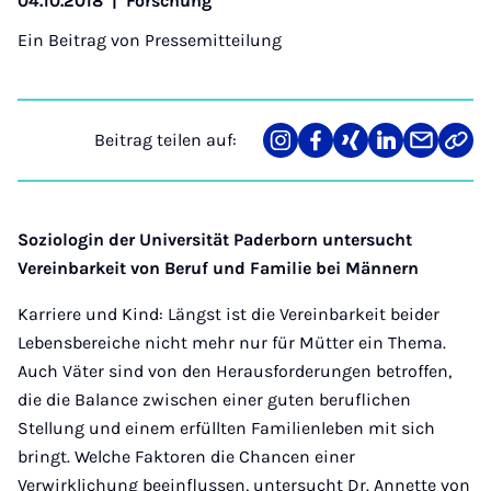
04.10.2018
|
Forschung
Ein Beitrag von
Pressemitteilung
Beitrag teilen auf:
Teilen
Teilen
Teilen
Teilen
Teilen
Link
auf
auf
auf
auf
über
kopi
Instagram
Facebook
Xing
LinkedIn
E-
Mail
Soziologin der Universität Paderborn untersucht
Vereinbarkeit von Beruf und Familie bei Männern
Karriere und Kind: Längst ist die Vereinbarkeit beider
Lebensbereiche nicht mehr nur für Mütter ein Thema.
Auch Väter sind von den Herausforderungen betroffen,
die die Balance zwischen einer guten beruflichen
Stellung und einem erfüllten Familienleben mit sich
bringt. Welche Faktoren die Chancen einer
Verwirklichung beeinflussen, untersucht Dr. Annette von