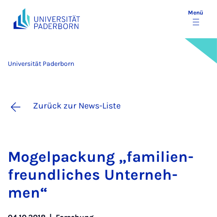
Menü
Universität Paderborn
Zurück zur News-Liste
Mo­gel­pa­ckung „fa­mi­li­en­
freund­li­ches Un­ter­neh­
men“