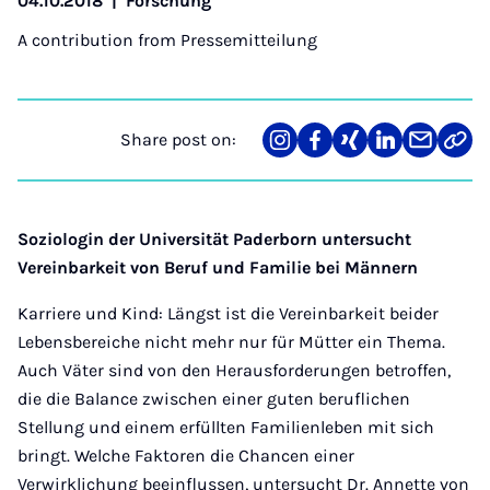
04.10.2018
|
Forschung
A contribution from
Pressemitteilung
Share post on:
Share
Teilen
Teilen
Teilen
Teilen
Link
on
auf
auf
auf
über
kopi
Instagram
Facebook
Xing
LinkedIn
E-
Mail
Soziologin der Universität Paderborn untersucht
Vereinbarkeit von Beruf und Familie bei Männern
Karriere und Kind: Längst ist die Vereinbarkeit beider
Lebensbereiche nicht mehr nur für Mütter ein Thema.
Auch Väter sind von den Herausforderungen betroffen,
die die Balance zwischen einer guten beruflichen
Stellung und einem erfüllten Familienleben mit sich
bringt. Welche Faktoren die Chancen einer
Verwirklichung beeinflussen, untersucht Dr. Annette von