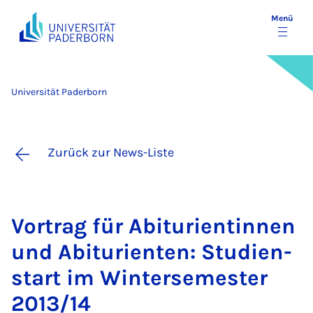
Menü
Universität Paderborn
Zurück zur News-Liste
Vor­trag für Ab­itu­ri­en­tin­nen
und Ab­itu­ri­en­ten: Stu­dien­
st­art im Win­ter­se­mes­ter
2013/14