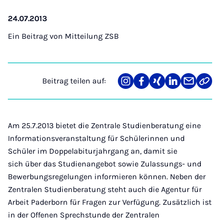
24.07.2013
Ein Beitrag von
Mitteilung ZSB
Beitrag teilen auf:
Teilen
Teilen
Teilen
Teilen
Teilen
Link
auf
auf
auf
auf
über
kopi
Instagram
Facebook
Xing
LinkedIn
E-
Mail
Am 25.7.2013 bietet die Zentrale Studienberatung eine
Informationsveranstaltung für Schülerinnen und
Schüler im Doppelabiturjahrgang an, damit sie
sich über das Studienangebot sowie Zulassungs- und
Bewerbungsregelungen informieren können. Neben der
Zentralen Studienberatung steht auch die Agentur für
Arbeit Paderborn für Fragen zur Verfügung. Zusätzlich ist
in der Offenen Sprechstunde der Zentralen