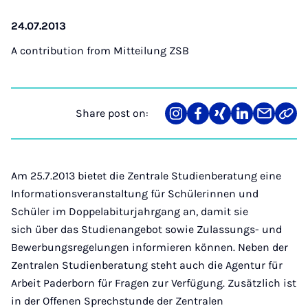
24.07.2013
A contribution from
Mitteilung ZSB
Share post on:
Share
Teilen
Teilen
Teilen
Teilen
Link
on
auf
auf
auf
über
kopi
Instagram
Facebook
Xing
LinkedIn
E-
Mail
Am 25.7.2013 bietet die Zentrale Studienberatung eine
Informationsveranstaltung für Schülerinnen und
Schüler im Doppelabiturjahrgang an, damit sie
sich über das Studienangebot sowie Zulassungs- und
Bewerbungsregelungen informieren können. Neben der
Zentralen Studienberatung steht auch die Agentur für
Arbeit Paderborn für Fragen zur Verfügung. Zusätzlich ist
in der Offenen Sprechstunde der Zentralen