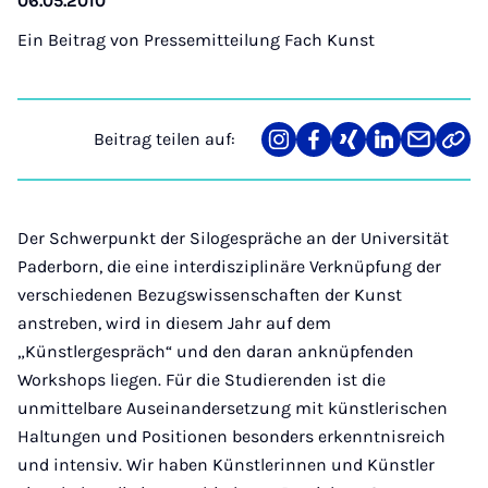
06.05.2010
Ein Beitrag von
Pressemitteilung Fach Kunst
Beitrag teilen auf:
Teilen
Teilen
Teilen
Teilen
Teilen
Link
auf
auf
auf
auf
über
kopi
Instagram
Facebook
Xing
LinkedIn
E-
Mail
Der Schwerpunkt der Silogespräche an der Universität
Paderborn, die eine interdisziplinäre Verknüpfung der
verschiedenen Bezugswissenschaften der Kunst
anstreben, wird in diesem Jahr auf dem
„Künstlergespräch“ und den daran anknüpfenden
Workshops liegen. Für die Studierenden ist die
unmittelbare Auseinandersetzung mit künstlerischen
Haltungen und Positionen besonders erkenntnisreich
und intensiv. Wir haben Künstlerinnen und Künstler