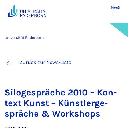
Menü
Universität Paderborn
Zurück zur News-Liste
Si­lo­ge­sprä­che 2010 – Kon­
text Kunst – Künstl­er­ge­
sprä­che & Work­shops