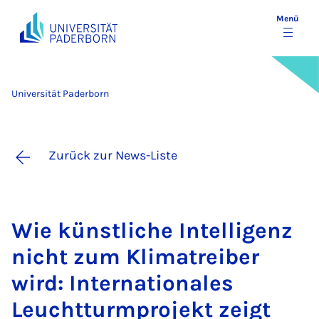
Menü
Universität Paderborn
Zurück zur News-Liste
Wie künst­li­che In­tel­li­genz
nicht zum Kli­ma­trei­ber
wird: In­ter­na­ti­o­na­les
Leucht­turm­pro­jekt zeigt