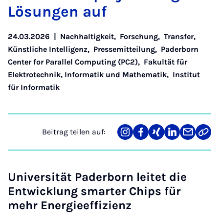
Lö­sun­gen auf
24.03.2026
|
Nachhaltigkeit
,
Forschung
,
Transfer
,
Künstliche Intelligenz
,
Pressemitteilung
,
Paderborn
Center for Parallel Computing (PC2)
,
Fakultät für
Elektrotechnik, Informatik und Mathematik
,
Institut
für Informatik
Beitrag teilen auf:
Teilen
Teilen
Teilen
Teilen
Teilen
Link
auf
auf
auf
auf
über
kopi
Instagram
Facebook
Xing
LinkedIn
E-
Mail
Universität Paderborn leitet die
Entwicklung smarter Chips für
mehr Energieeffizienz