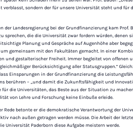
ht verblasst, sondern der für unsere Universität steht und für
n der Landesregierung bei der Grundfinanzierung kam Prof. 
 sprechen, die die Universität zwar fordern würden, denen s
eitsichtige Planung und Gespräche auf Augenhöhe aber bege
dium gemeinsam mit den Fakultäten gemacht. In einer Kombi
n und gestalterischer Freiheit. Immer begleitet von offenen 
gleichmäßiger Berücksichtigung aller Statusgruppen.“ Gleich
 dass Einsparungen in der Grundfinanzierung die Leistungsfäh
s berühren – „und damit die Zukunftsfähigkeit und Innovati
 für die Universitäten, das Beste aus der Situation zu mache
lität von Lehre und Forschung keine Einbuße erleide.
 Rede betonte er die demokratische Verantwortung der Univer
aktiv nach außen getragen werden müsse. Die Arbeit der letz
ie Universität Paderborn diese Aufgabe meistern werde.