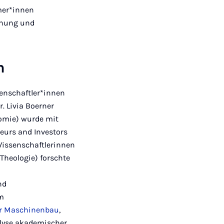
hmer*innen
schung und
n
senschaftler*innen
r. Livia Boerner
omie) wurde mit
eurs and Investors
Wissenschaftlerinnen
Theologie) forschte
nd
im
ür Maschinenbau
,
nalyse akademischer