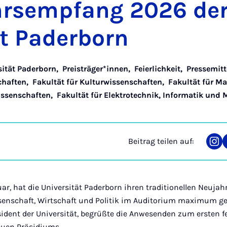
hrs­emp­fang 2026 der
ät Pa­der­born
sität Paderborn
,
Preisträger*innen
,
Feierlichkeit
,
Pressemitt
chaften
,
Fakultät für Kulturwissenschaften
,
Fakultät für M
issenschaften
,
Fakultät für Elektrotechnik, Informatik und
Beitrag teilen auf:
Tei
auf
Ins
ar, hat die Universität Paderborn ihren traditionellen Neuj
enschaft, Wirtschaft und Politik im Auditorium maximum gefei
ident der Universität, begrüßte die Anwesenden zum ersten fe
euen Präsidiums.