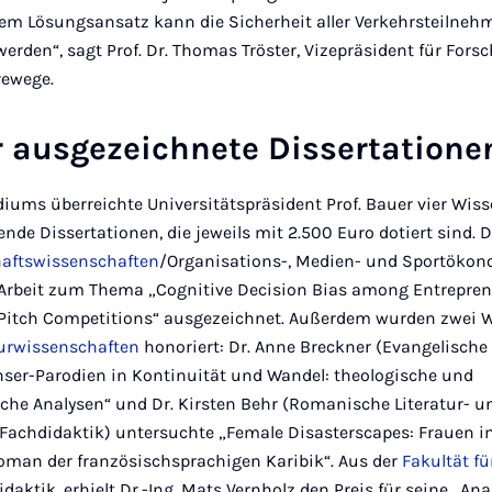
esem Lösungsansatz kann die Sicherheit aller Verkehrsteilne
werden“, sagt Prof. Dr. Thomas Tröster, Vizepräsident für For
rewege.
r ausgezeichnete Dissertatione
iums überreichte Universitätspräsident Prof. Bauer vier Wis
nde Dissertationen, die jeweils mit 2.500 Euro dotiert sind. D
chaftswissenschaften
/Organisations-, Medien- und Sportökon
e Arbeit zum Thema „Cognitive Decision Bias among Entrepren
p Pitch Competitions“ ausgezeichnet. Außerdem wurden zwei 
turwissenschaften
honoriert: Dr. Anne Breckner (Evangelische 
er-Parodien in Kontinuität und Wandel: theologische und
iche Analysen“ und Dr. Kirsten Behr (Romanische Literatur- u
Fachdidaktik) untersuchte „Female Disasterscapes: Frauen 
man der französischsprachigen Karibik“. Aus der
Fakultät f
daktik, erhielt Dr.-Ing. Mats Vernholz den Preis für seine „A