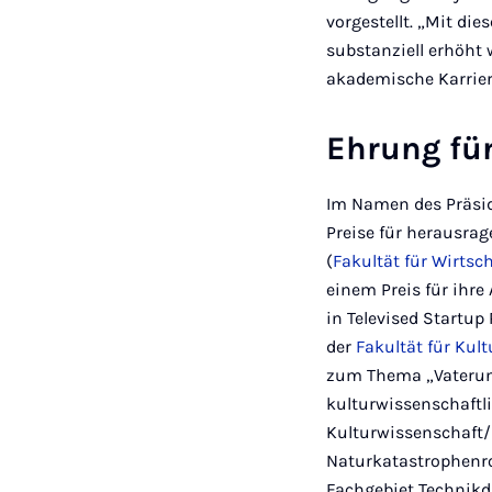
vorgestellt. „Mit di
substanziell erhöht 
akademische Karrie
Ehrung fü
Im Namen des Präsid
Preise für herausrage
(
Fakultät für Wirts
einem Preis für ihr
in Televised Startu
der
Fakultät für Kul
zum Thema „Vateruns
kulturwissenschaftl
Kulturwissenschaft/
Naturkatastrophenro
Fachgebiet Technikdi