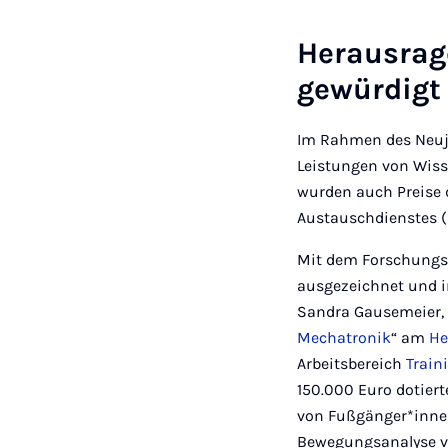
Herausrag
gewürdigt
Im Rahmen des Neuja
Leistungen von Wis
wurden auch Preise 
Austauschdienstes (
Mit dem Forschungsp
ausgezeichnet und in
Sandra Gausemeier, 
Mechatronik
“ am
He
Arbeitsbereich
Train
150.000 Euro dotier
von Fußgänger*inne
Bewegungsanalyse v