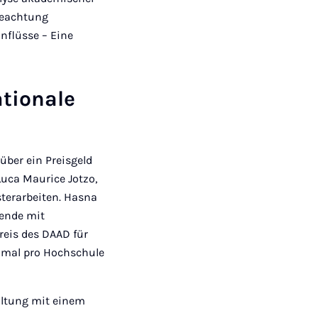
Beachtung
nflüsse – Eine
tionale
über ein Preisgeld
 Luca Maurice Jotzo,
sterarbeiten. Hasna
rende mit
eis des DAAD für
inmal pro Hochschule
taltung mit einem