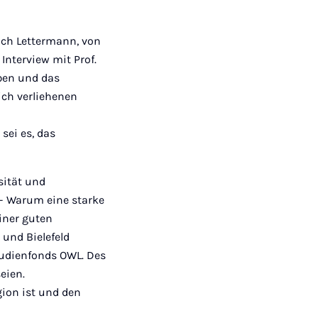
rich Lettermann, von
Interview mit Prof.
aben und das
ich verliehenen
sei es, das
rsität und
 – Warum eine starke
einer guten
 und Bielefeld
udienfonds OWL. Des
eien.
gion ist und den