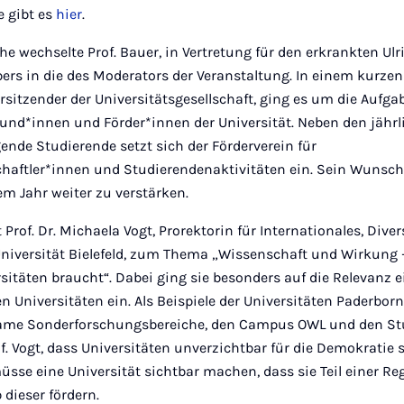
e gibt es
hier
.
e wechselte Prof. Bauer, in Vertretung für den erkrankten Ul
bers in die des Moderators der Veranstaltung. In einem kurzen 
orsitzender der Universitätsgesellschaft, ging es um die Aufg
nd*innen und Förder*innen der Universität. Neben den jährl
ende Studierende setzt sich der Förderverein für
ftler*innen und Studierendenaktivitäten ein. Sein Wunsch 
m Jahr weiter zu verstärken.
 Prof. Dr. Michaela Vogt, Prorektorin für Internationales, Dive
 Universität Bielefeld, zum Thema „Wissenschaft und Wirkung
sitäten braucht“. Dabei ging sie besonders auf die Relevanz 
 Universitäten ein. Als Beispiele der Universitäten Paderborn
ame Sonderforschungsbereiche, den Campus OWL und den St
f. Vogt, dass Universitäten unverzichtbar für die Demokratie s
se eine Universität sichtbar machen, dass sie Teil einer Re
 dieser fördern.