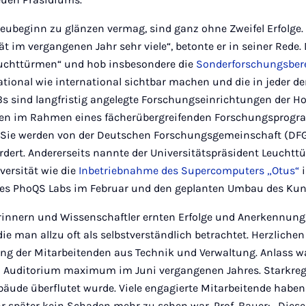
ubeginn zu glänzen vermag, sind ganz ohne Zweifel Erfolge.
ät im vergangenen Jahr sehr viele“, betonte er in seiner Rede. 
euchttürmen“ und hob insbesondere die
Sonderforschungsber
national wie international sichtbar machen und die in jeder de
FBs sind langfristig angelegte Forschungseinrichtungen der H
nen im Rahmen eines fächerübergreifenden Forschungsprog
Sie werden von der Deutschen Forschungsgemeinschaft (DFG)
ördert. Andererseits nannte der Universitätspräsident Leuchtt
iversität wie die
Inbetriebnahme des Supercomputers „Otus“
i
 des PhoQS Labs im Februar und den geplanten Umbau des Kun
rinnern und Wissenschaftler ernten Erfolge und Anerkennung,
e man allzu oft als selbstverständlich betrachtet. Herzlichen
ung der Mitarbeitenden aus Technik und Verwaltung. Anlass w
 Auditorium maximum im Juni vergangenen Jahres. Starkreg
bäude überflutet wurde. Viele engagierte Mitarbeitende haben
r später kein Schaden mehr zu sehen war. Prof. Bauer: „Dieses