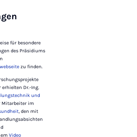
ngen
eise für besondere
ngen des Präsidiums
en
webseite
zu finden.
orschungsprojekte
erhielten Dr.-Ing.
lungstechnik und
 Mitarbeiter im
sundheit
, den mit
 Handlungsabsichten
nd
inem
Video