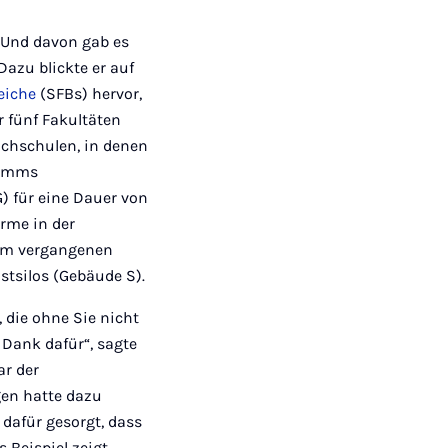
 Und davon gab es
Dazu blickte er auf
eiche
(SFBs) hervor,
r fünf Fakultäten
ochschulen, in denen
ramms
 für eine Dauer von
ürme in der
m vergangenen
stsilos (Gebäude S).
 die ohne Sie nicht
 Dank dafür“, sagte
ar der
en hatte dazu
 dafür gesorgt, dass
 Beispiel zeigt