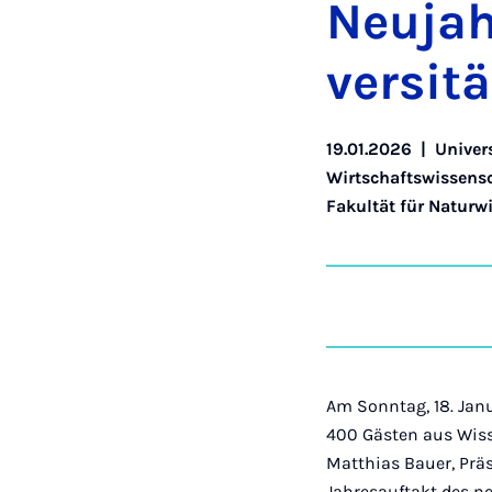
Neu­ja
ver­si­t
19.01.2026
|
Univer
Wirtschaftswissens
Fakultät für Naturw
Am Sonntag, 18. Janu
400 Gästen aus Wiss
Matthias Bauer, Präs
Jahresauftakt des n