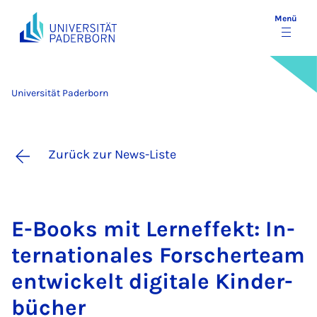
Menü
Universität Paderborn
Zurück zur News-Liste
E-Books mit Ler­n­ef­fekt: In­
ter­na­ti­o­na­les For­scher­team
ent­wi­ckelt di­gi­ta­le Kin­der­
bü­cher