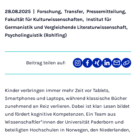
28.08.2025
|
Forschung
,
Transfer
,
Pressemitteilung
,
Fakultät für Kulturwissenschaften
,
Institut für
Germanistik und Vergleichende Literaturwissenschaft
,
Psycholinguistik (Rohlfing)
Beitrag teilen auf:
Teilen
Teilen
Teilen
Teilen
Teilen
Link
auf
auf
auf
auf
über
kopi
Instagram
Facebook
Xing
LinkedIn
E-
Mail
Kinder verbringen immer mehr Zeit vor Tablets,
Smartphones und Laptops, während klassische Bücher
zunehmend an Reiz verlieren. Dabei ist klar: Lesen bildet
und fördert kognitive Kompetenzen. Ein Team aus
Wissenschaftler*innen der Universität Paderborn und
beteiligten Hochschulen in Norwegen, den Niederlanden,