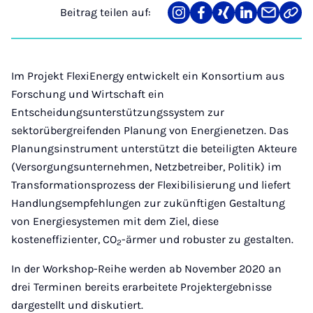
Beitrag teilen auf:
Teilen
Teilen
Teilen
Teilen
Teilen
Link
auf
auf
auf
auf
über
kopi
Instagram
Facebook
Xing
LinkedIn
E-
Mail
Im Projekt FlexiEnergy entwickelt ein Konsortium aus
Forschung und Wirtschaft ein
Entscheidungsunterstützungssystem zur
sektorübergreifenden Planung von Energienetzen. Das
Planungsinstrument unterstützt die beteiligten Akteure
(Versorgungsunternehmen, Netzbetreiber, Politik) im
Transformationsprozess der Flexibilisierung und liefert
Handlungsempfehlungen zur zukünftigen Gestaltung
von Energiesystemen mit dem Ziel, diese
kosteneffizienter, CO
-ärmer und robuster zu gestalten.
2
In der Workshop-Reihe werden ab November 2020 an
drei Terminen bereits erarbeitete Projektergebnisse
dargestellt und diskutiert.