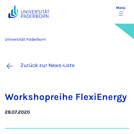
Menü
Universität Paderborn
Zurück zur News-Liste
Work­sho­prei­he Fle­xiEner­gy
28.07.2020