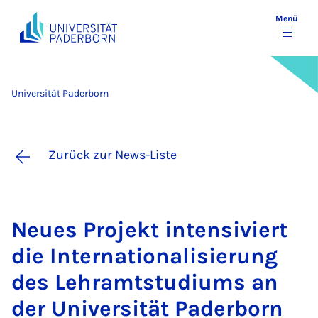
Menü
Universität Paderborn
Zurück zur News-Liste
Neu­es Pro­jekt in­ten­si­viert
die In­ter­na­ti­o­na­li­sie­rung
des Lehr­amt­s­tu­di­ums an
der Uni­ver­si­tät Pa­der­born