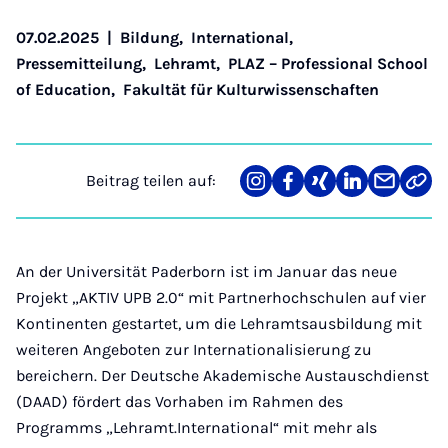
07.02.2025
|
Bildung
,
International
,
Pressemitteilung
,
Lehramt
,
PLAZ – Professional School
of Education
,
Fakultät für Kulturwissenschaften
Beitrag teilen auf:
Teilen
Teilen
Teilen
Teilen
Teilen
Link
auf
auf
auf
auf
über
kopi
Instagram
Facebook
Xing
LinkedIn
E-
Mail
An der Universität Paderborn ist im Januar das neue
Projekt „AKTIV UPB 2.0“ mit Partnerhochschulen auf vier
Kontinenten gestartet, um die Lehramtsausbildung mit
weiteren Angeboten zur Internationalisierung zu
bereichern. Der Deutsche Akademische Austauschdienst
(DAAD) fördert das Vorhaben im Rahmen des
Programms „Lehramt.International“ mit mehr als