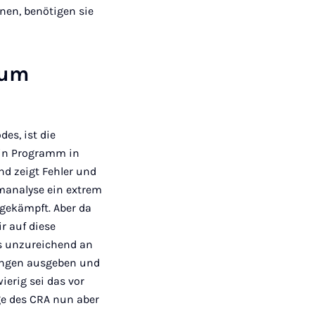
nen, benötigen sie
aum
es, ist die
 ein Programm in
nd zeigt Fehler und
manalyse ein extrem
 gekämpft. Aber da
r auf diese
gs unzureichend an
nungen ausgeben und
erig sei das vor
ge des CRA nun aber