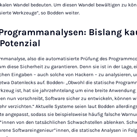
dikalen Wandel bedeuten. Um diesen Wandel bewältigen zu kön
ierte Werkzeuge“, so Bodden weiter.
 Programmanalysen: Bislang k
 Potenzial
ammanalyse, also die automatisierte Prüfung des Programmcod
um diese Sicherheit zu garantieren. Denn sie ist in der Lage,
chen Eingaben – auch solche von Hackern – zu analysieren, u
etwa Datenlecks auf. Bodden: „Obwohl die statische Program
rkzeug ist, hat sie jahrzehntelang um eine breite Anwendung
n nun vorschreibt, Software sicher zu entwickeln, können wi
ehr verzichten.“ Aktuelle Systeme seien laut Bodden allerdin
e angepasst, sodass sie beispielsweise häufig falsche War
r*innen von den tatsächlichen Schwachstellen ablenken. Schwi
hrene Softwareingenieur*innen, die statische Analysen in Fol