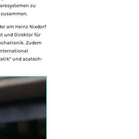
twaresystemen zu
ler zusammen.
er am Heinz Nixdorf
t und Direktor für
Mechatronik. Zudem
International
matik“ und acatech-