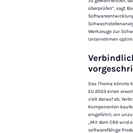
zu gewährleisten, d
überprüfen“, sagt Bo
Softwareentwicklun
Schwachstellenanalys
Werkzeuge zur Schwac
Unternehmen optimal
Verbindlic
vorgeschr
Das Thema könnte kau
EU 2023 einen erweit
zielt darauf ab, Ve
Komponenten kaufen.
eingeführt; ein unz
„Mit dem CRA wird e
softwarefähige Prod