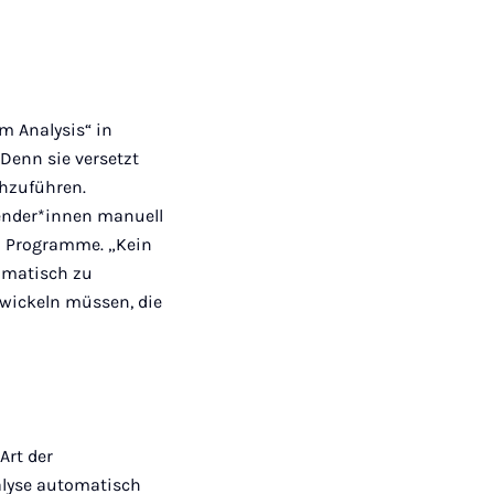
m Analysis“ in
 Denn sie versetzt
chzuführen.
ender*innen manuell
en Programme. „Kein
tomatisch zu
twickeln müssen, die
Art der
alyse automatisch