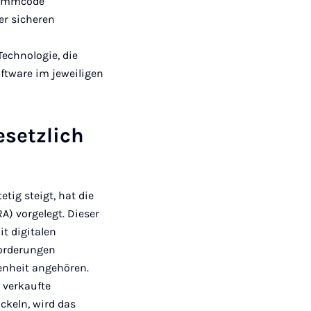
grammcode
er sicheren
Technologie, die
oftware im jeweiligen
esetzlich
tig steigt, hat die
A) vorgelegt. Dieser
t digitalen
forderungen
enheit angehören.
 verkaufte
ckeln, wird das