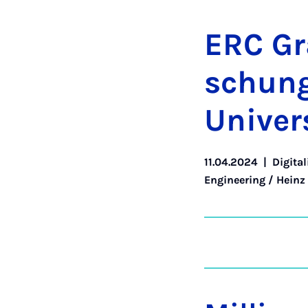
ERC Gra
schung 
Uni­ver­
11.04.2024
|
Digita
Engineering / Heinz 