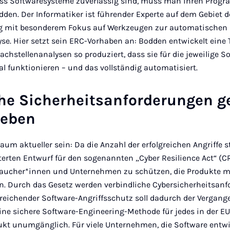
ass Softwaresysteme zuverlässig sind, muss man ihren Pro
dden. Der Informatiker ist führender Experte auf dem Gebiet d
g mit besonderem Fokus auf Werkzeugen zur automatischen
e. Hier setzt sein ERC-Vorhaben an: Bodden entwickelt eine 
hstellenanalysen so produziert, dass sie für die jeweilige S
 funktionieren – und das vollständig automatisiert.
he Sicherheitsanforderungen g
ieben
m aktueller sein: Da die Anzahl der erfolgreichen Angriffe ste
erten Entwurf für den sogenannten „Cyber Resilience Act“ (CR
rbraucher*innen und Unternehmen zu schützen, die Produkte mi
 Durch das Gesetz werden verbindliche Cybersicherheitsan
ureichender Software-Angriffsschutz soll dadurch der Vergang
ine sichere Software-Engineering-Methode für jedes in der EU
ukt unumgänglich. Für viele Unternehmen, die Software entwi