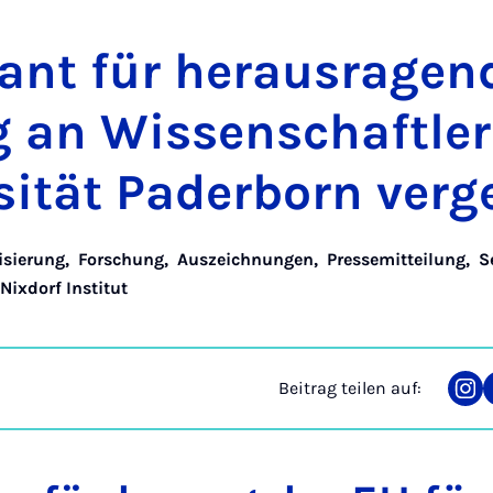
nt für her­aus­ra­gen­
an Wis­sen­schaft­ler
si­tät Pa­der­born ver­g
lisierung
,
Forschung
,
Auszeichnungen
,
Pressemitteilung
,
S
Nixdorf Institut
Beitrag teilen auf:
Tei
auf
Ins