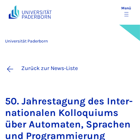
Menü
Universität Paderborn
Zurück zur News-Liste
50. Jah­res­ta­gung des In­ter­
na­ti­o­na­len Kol­lo­qui­ums
über Au­to­ma­ten, Spra­chen
und Pro­gram­mie­rung