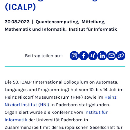
(ICALP)
30.08.2023
|
Quantencomputing
,
Mitteilung
,
Mathematik und Informatik
,
Institut für Informatik
Beitrag teilen auf:
Teilen
Teilen
Teilen
Teilen
Teilen
Link
auf
auf
auf
auf
über
kopi
Instagram
Facebook
Xing
LinkedIn
E-
Mail
Die 50. ICALP (International Colloquium on Automata,
Languages and Programming) hat vom 10. bis 14. Juli im
Heinz Nixdorf MuseumsForum (HNF) sowie im
Heinz
Nixdorf Institut (HNI)
in Paderborn stattgefunden.
Organisiert wurde die Konferenz vom
Institut für
Informatik
der Universität Paderborn in
Zusammenarbeit mit der Europäischen Gesellschaft für