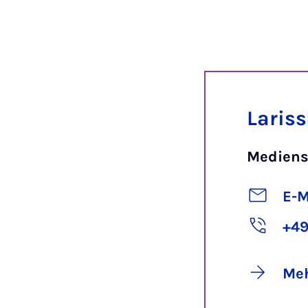
Laris
Mediens
E-M
+49
Meh