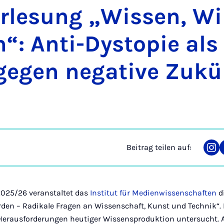
r­le­sung „Wis­sen, Wi
“: An­ti-Dys­to­pie als
e­gen ne­ga­ti­ve Zu­kü
Beitrag teilen auf:
Tei
auf
Ins
025/26 veranstaltet das
Institut für Medienwissenschaften
d
rden – Radikale Fragen an Wissenschaft, Kunst und Technik“.
 Herausforderungen heutiger Wissensproduktion untersucht. 