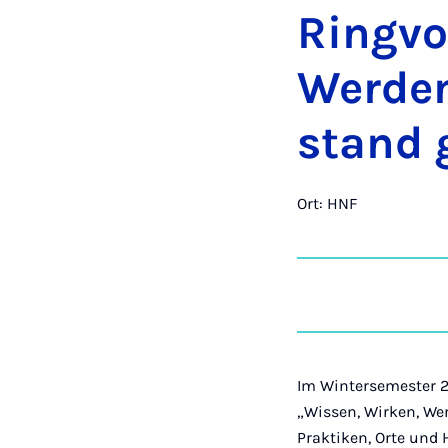
Ring­vo
Wer­den
stand g
Ort: HNF
Im Wintersemester 2
„Wissen, Wirken, We
Praktiken, Orte und