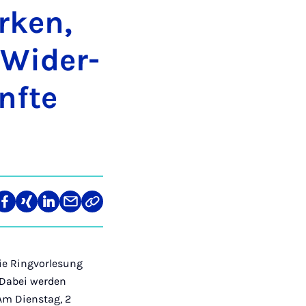
r­ken,
 Wi­der­
nf­te
len
Teilen
Teilen
Teilen
Teilen
Link
auf
auf
auf
über
kopieren
tagram
Facebook
Xing
LinkedIn
E-
Mail
ie Ringvorlesung
 Dabei werden
Am Dienstag, 2