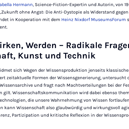
Isabella Hermann
, Science-Fiction-Expertin und Autorin, von 19
Zukunft ohne Angst: Die Anti-Dystopie als Widerstand gegen 
indet in Kooperation mit dem
Heinz Nixdorf MuseumsForum
s
ent.
irken, Werden – Radikale Frage
aft, Kunst und Technik
idmet sich Wegen der Wissensproduktion jenseits klassisch
iert zeitaktuelle Formen der Wissensgenerierung, untersucht d
 Wissensarchive und fragt nach Machtverteilungen bei der Fe
n gilt. Wissenschaftskommunikation wird dabei ebenso thema
chnologien, die unsere Wahrnehmung von Wissen fortlaufen
n kann Wissenschaft also glaubwürdig und wirkungsvoll agi
arenz, Partizipation und kritische Reflexion in der Wissenspr