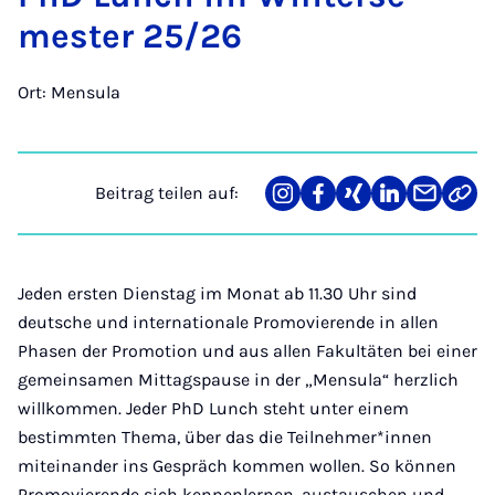
mes­ter 25/26
Ort: Mensula
Beitrag teilen auf:
Teilen
Teilen
Teilen
Teilen
Teilen
Link
auf
auf
auf
auf
über
kopi
Instagram
Facebook
Xing
LinkedIn
E-
Mail
Jeden ersten Dienstag im Monat ab 11.30 Uhr sind
deutsche und internationale Promovierende in allen
Phasen der Promotion und aus allen Fakultäten bei einer
gemeinsamen Mittagspause in der „Mensula“ herzlich
willkommen. Jeder PhD Lunch steht unter einem
bestimmten Thema, über das die Teilnehmer*innen
miteinander ins Gespräch kommen wollen. So können
Promovierende sich kennenlernen, austauschen und