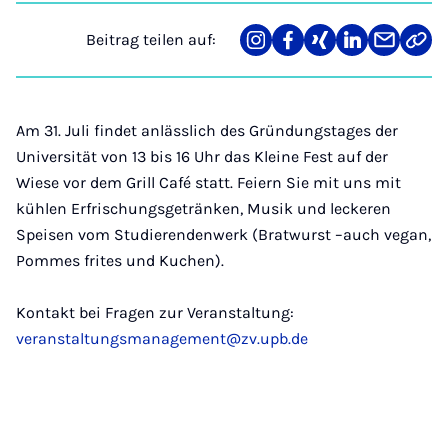
Beitrag teilen auf:
Teilen
Teilen
Teilen
Teilen
Teilen
Link
auf
auf
auf
auf
über
kopi
Instagram
Facebook
Xing
LinkedIn
E-
Mail
Am 31. Juli
findet anlässlich des Gründungstages der
Universität von 13 bis 16 Uhr das Kleine Fest auf der
Wiese vor dem Grill Café statt. Feiern Sie mit uns mit
kühlen Erfrischungsgetränken, Musik und leckeren
Speisen vom Studierendenwerk (Bratwurst –auch vegan,
Pommes frites und Kuchen).
Kontakt bei Fragen zur Veranstaltung:
veranstaltungsmanagement@zv.upb.de