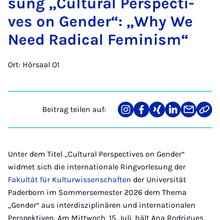
sung „Cul­tu­ral Per­spec­ti­
ves on Gen­der“: „Why We
Need Ra­di­cal Fe­mi­nism“
Ort: Hörsaal O1
Beitrag teilen auf:
Teilen
Teilen
Teilen
Teilen
Teilen
Link
auf
auf
auf
auf
über
kopi
Instagram
Facebook
Xing
LinkedIn
E-
Mail
Unter dem Titel „Cultural Perspectives on Gender“
widmet sich die internationale Ringvorlesung der
Fakultät für Kulturwissenschaften
der Universität
Paderborn im Sommersemester 2026 dem Thema
„Gender“ aus interdisziplinären und internationalen
Perspektiven. Am Mittwoch, 15. Juli, hält Ana Rodrigues,