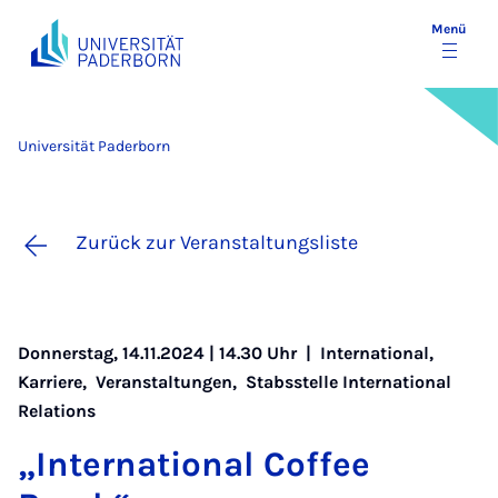
Menü
Universität Paderborn
Zurück zur Veranstaltungsliste
Donnerstag, 14.11.2024 | 14.30 Uhr |
International
,
Karriere
,
Veranstaltungen
,
Stabsstelle International
Relations
„In­ter­na­ti­o­nal Cof­fee