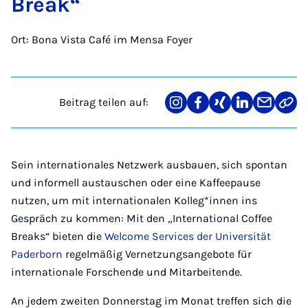
Break“
Ort: Bona Vista Café im Mensa Foyer
Beitrag teilen auf:
Teilen
Teilen
Teilen
Teilen
Teilen
Link
auf
auf
auf
auf
über
kopi
Instagram
Facebook
Xing
LinkedIn
E-
Mail
Sein internationales Netzwerk ausbauen, sich spontan
und informell austauschen oder eine Kaffeepause
nutzen, um mit internationalen Kolleg*innen ins
Gespräch zu kommen: Mit den „International Coffee
Breaks“ bieten die
Welcome Services der Universität
Paderborn
regelmäßig Vernetzungsangebote für
internationale Forschende und Mitarbeitende.
An jedem zweiten Donnerstag im Monat treffen sich die