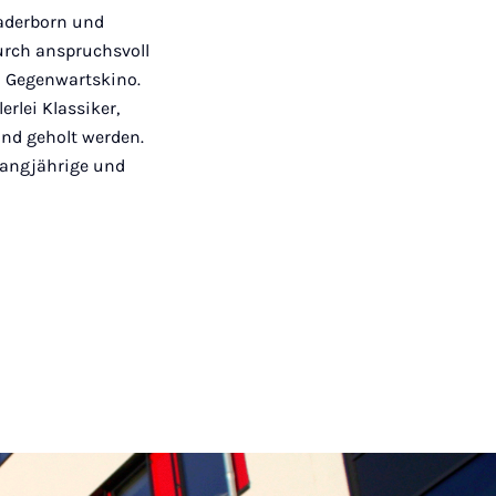
Paderborn und
urch anspruchsvoll
m Gegenwartskino.
rlei Klassiker,
nd geholt werden.
 langjährige und