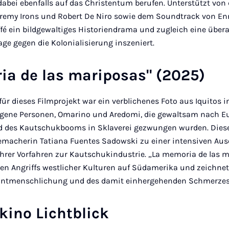
dabei ebenfalls auf das Christentum berufen. Unterstützt von
remy Irons und Robert De Niro sowie dem Soundtrack von En
fé ein bildgewaltiges Historiendrama und zugleich eine übera
ge gegen die Kolonialisierung inszeniert.
ia de las mariposas" (2025)
r dieses Filmprojekt war ein verblichenes Foto aus Iquitos i
igene Personen, Omarino und Aredomi, die gewaltsam nach E
 des Kautschukbooms in Sklaverei gezwungen wurden. Dieses
memacherin Tatiana Fuentes Sadowski zu einer intensiven Au
ihrer Vorfahren zur Kautschukindustrie. „La memoria de las 
en Angriffs westlicher Kulturen auf Südamerika und zeichnet
n Entmenschlichung und des damit einhergehenden Schmerzes
ino Lichtblick