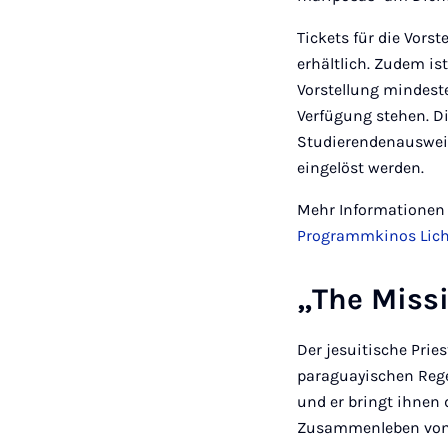
Tickets für die Vors
erhältlich. Zudem is
Vorstellung mindeste
Verfügung stehen. D
Studierendenausweis
eingelöst werden.
Mehr Informationen 
Programmkinos Lich
„The Missi
Der jesuitische Pries
paraguayischen Rege
und er bringt ihnen 
Zusammenleben von p