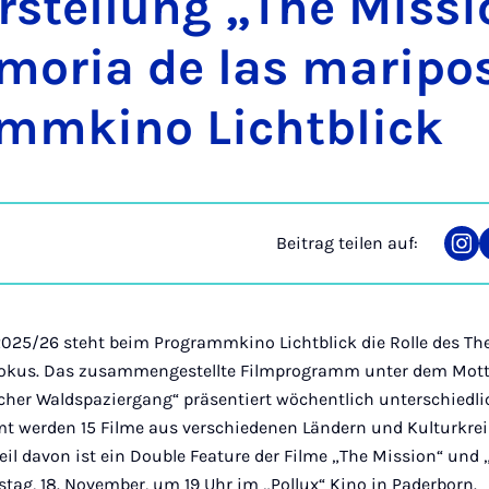
r­stel­lung „The Missi
mo­ria de las ma­ri­po
mm­ki­no Licht­blick
Beitrag teilen auf:
Tei
auf
Ins
025/26 steht beim Programmkino Lichtblick die Rolle des Th
Fokus. Das zusammengestellte Filmprogramm unter dem Motto
cher Waldspaziergang“ präsentiert wöchentlich unterschiedli
t werden 15 Filme aus verschiedenen Ländern und Kulturkrei
 Teil davon ist ein Double Feature der Filme „The Mission“ und
tag, 18. November, um 19 Uhr im „Pollux“ Kino in Paderborn.