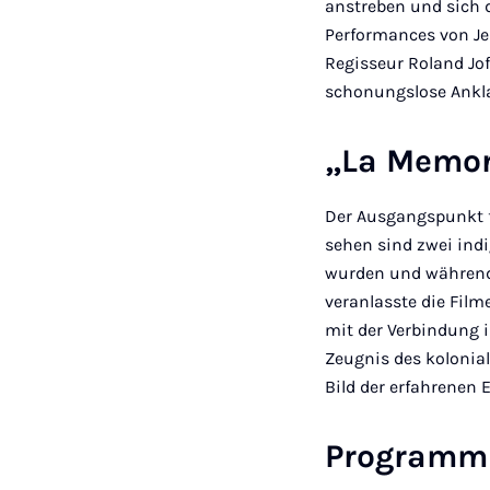
anstreben und sich 
Performances von Je
Regisseur Roland Jof
schonungslose Ankla
„La Memor
Der Ausgangspunkt fü
sehen sind zwei ind
wurden und während
veranlasste die Fil
mit der Verbindung 
Zeugnis des kolonial
Bild der erfahrene
Programmk