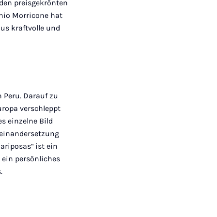
 den preisgekrönten
nio Morricone hat
us kraftvolle und
n Peru. Darauf zu
uropa verschleppt
 einzelne Bild
seinandersetzung
mariposas“
ist ein
 ein persönliches
.