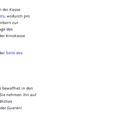
n der Kasse
ets
, wodurch pro
erborn zur
age des
der Kinokasse
der
Seite des
oe bewaffnet in den
 Sie nehmen ihn auf
dliches
 der Guaraní