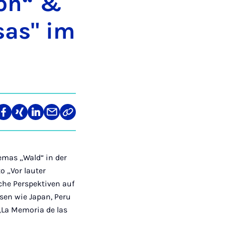
­on“ &
­sas" im
len
Teilen
Teilen
Teilen
Teilen
Link
auf
auf
auf
über
kopieren
tagram
Facebook
Xing
LinkedIn
E-
Mail
emas „Wald“ in der
 „Vor lauter
che Perspektiven auf
sen wie Japan, Peru
 „La Memoria de las