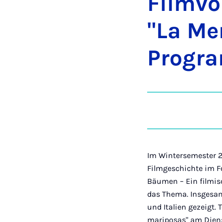
Film­vo
"La Me­
Pro­gra
Im Wintersemester 2
Filmgeschichte im 
Bäumen – Ein filmis
das Thema. Insgesam
und Italien gezeigt.
mariposas" am Diens