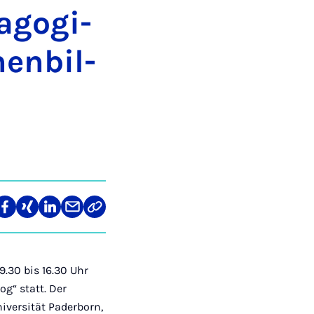
ago­gi­
en­bil­
len
Teilen
Teilen
Teilen
Teilen
Link
auf
auf
auf
über
kopieren
tagram
Facebook
Xing
LinkedIn
E-
Mail
9.30 bis 16.30 Uhr
log“ statt. Der
iversität Paderborn,