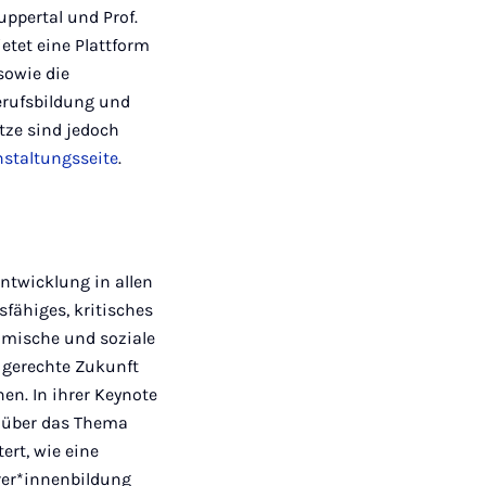
uppertal und Prof.
etet eine Plattform
sowie die
erufsbildung und
ätze sind jedoch
nstaltungsseite
.
ntwicklung in allen
fähiges, kritisches
omische und soziale
 gerechte Zukunft
en. In ihrer Keynote
r über das Thema
ert, wie eine
rer*innenbildung