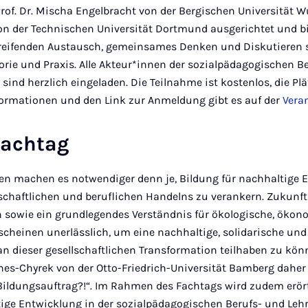
rof. Dr. Mischa Engelbracht von der Bergischen Universität W
on der Technischen Universität Dortmund ausgerichtet und bi
greifenden Austausch, gemeinsames Denken und Diskutieren 
rie und Praxis. Alle Akteur*innen der sozialpädagogischen B
sind herzlich eingeladen. Die Teilnahme ist kostenlos, die Pl
nformationen und den Link zur Anmeldung gibt es auf der
Vera
Fachtag
sen machen es notwendiger denn je, Bildung für nachhaltige E
schaftlichen und beruflichen Handelns zu verankern. Zukunfts
sowie ein grundlegendes Verständnis für ökologische, ökon
einen unerlässlich, um eine nachhaltige, solidarische und
an dieser gesellschaftlichen Transformation teilhaben zu könn
aches-Chyrek von der Otto-Friedrich-Universität Bamberg dahe
Bildungsauftrag?!“. Im Rahmen des Fachtags wird zudem erört
tige Entwicklung in der sozialpädagogischen Berufs- und Leh