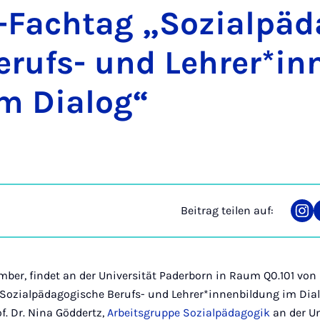
Fach­tag „So­zi­al­päd­
­rufs- und Leh­rer*in­n
 Di­a­log“
Beitrag teilen auf:
Tei
auf
Ins
mber, findet an der Universität Paderborn in Raum Q0.101 von 
­zi­al­päd­ago­gi­sche Be­rufs- und Leh­rer*in­nenbil­dung im Di­a­
f. Dr. Nina Göddertz,
Arbeitsgruppe Sozialpädagogik
an der Un