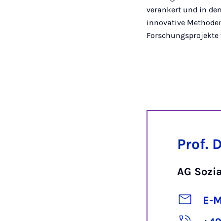
verankert und in de
innovative Methoden
Forschungsprojekte v
Prof. 
AG Sozi
E-M