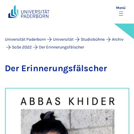
Menü
Universität Paderborn
Universität
Studiobühne
Archiv
SoSe 2022
Der Erinnerungsfälscher
Der Er­in­ne­rungs­fäl­scher