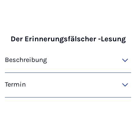
Der Er­in­ne­rungs­fäl­scher -Le­sung
Beschreibung
Termin