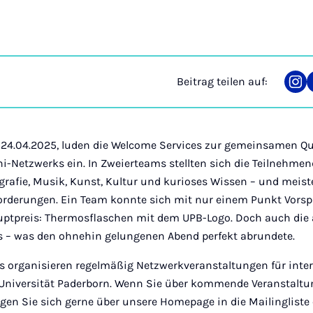
Beitrag teilen auf:
Tei
auf
Ins
24.04.2025, luden die Welcome Services zur gemeinsamen Q
-Netzwerks ein. In Zweierteams stellten sich die Teilnehmen
rafie, Musik, Kunst, Kultur und kurioses Wissen – und meiste
orderungen. Ein Team konnte sich mit nur einem Punkt Vors
ptpreis: Thermosflaschen mit dem UPB-Logo. Doch auch die
us – was den ohnehin gelungenen Abend perfekt abrundete.
s organisieren regelmäßig Netzwerkveranstaltungen für inte
 Universität Paderborn. Wenn Sie über kommende Veranstaltu
gen Sie sich gerne über unsere Homepage in die Mailingliste 