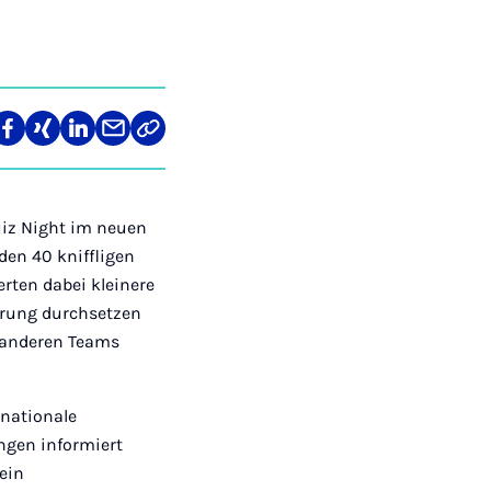
len
Teilen
Teilen
Teilen
Teilen
Link
auf
auf
auf
über
kopieren
tagram
Facebook
Xing
LinkedIn
E-
Mail
uiz Night im neuen
den 40 kniffligen
rten dabei kleinere
prung durchsetzen
 anderen Teams
rnationale
ngen informiert
ein