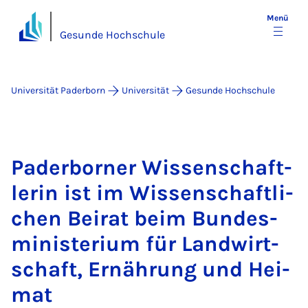
Menü
Gesunde Hochschule
Universität Paderborn
Universität
Gesunde Hochschule
Pa­der­bor­ner Wis­sen­schaft­
le­rin ist im Wis­sen­schaft­li­
chen Bei­rat beim Bun­des­
mi­nis­te­ri­um für Land­wirt­
schaft, Er­näh­rung und Hei­
mat