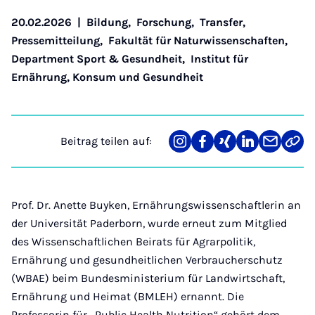
20.02.2026
|
Bildung
,
Forschung
,
Transfer
,
Pressemitteilung
,
Fakultät für Naturwissenschaften
,
Department Sport & Gesundheit
,
Institut für
Ernährung, Konsum und Gesundheit
Beitrag teilen auf:
Teilen
Teilen
Teilen
Teilen
Teilen
Link
auf
auf
auf
auf
über
kopi
Instagram
Facebook
Xing
LinkedIn
E-
Mail
Prof. Dr. Anette Buyken, Ernährungswissenschaftlerin an
der Universität Paderborn, wurde erneut zum Mitglied
des Wissenschaftlichen Beirats für Agrarpolitik,
Ernährung und gesundheitlichen Verbraucherschutz
(WBAE) beim Bundesministerium für Landwirtschaft,
Ernährung und Heimat (BMLEH) ernannt. Die
Professorin für „Public Health Nutrition“ gehört dem