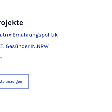
rojekte
trix Ernährungspolitik
T: Gesünder.IN.NRW
n
ekte anzeigen