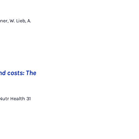
er, W. Lieb, A.
nd costs: The
 Nutr Health 31