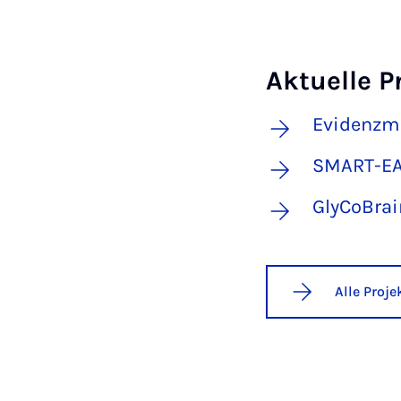
Aktuelle P
Evidenzma
SMART-EA
GlyCoBrai
Alle Proj