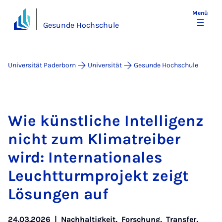
Menü
Gesunde Hochschule
Universität Paderborn
Universität
Gesunde Hochschule
Wie künst­li­che In­tel­li­genz
nicht zum Kli­ma­trei­ber
wird: In­ter­na­ti­o­na­les
Leucht­turm­pro­jekt zeigt
Lö­sun­gen auf
24.03.2026
|
Nachhaltigkeit
,
Forschung
,
Transfer
,