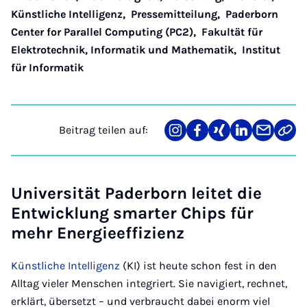
Künstliche Intelligenz
,
Pressemitteilung
,
Paderborn
Center for Parallel Computing (PC2)
,
Fakultät für
Elektrotechnik, Informatik und Mathematik
,
Institut
für Informatik
Beitrag teilen auf:
Teilen
Teilen
Teilen
Teilen
Teilen
Link
auf
auf
auf
auf
über
kopi
Instagram
Facebook
Xing
LinkedIn
E-
Mail
Universität Paderborn leitet die
Entwicklung smarter Chips für
mehr Energieeffizienz
Künstliche Intelligenz
(KI) ist heute schon fest in den
Alltag vieler Menschen integriert. Sie navigiert, rechnet,
erklärt, übersetzt – und verbraucht dabei enorm viel