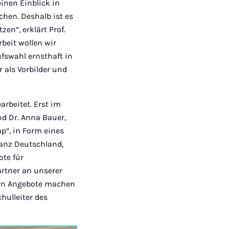
inen Einblick in
chen. Deshalb ist es
en“, erklärt Prof.
beit wollen wir
fswahl ernsthaft in
 als Vorbilder und
rbeitet. Erst im
d Dr. Anna Bauer,
“, in Form eines
anz Deutschland,
ote für
artner an unserer
ern Angebote machen
hulleiter des