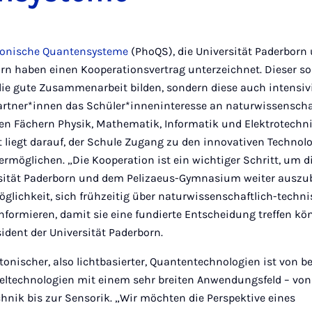
otonische Quantensysteme
(PhoQS), die Universität Paderborn 
 haben einen Kooperationsvertrag unterzeichnet. Dieser sol
die gute Zusammenarbeit bilden, sondern diese auch intensi
partner*innen das Schüler*inneninteresse an naturwissensch
den Fächern Physik, Mathematik, Informatik und Elektrotechni
liegt darauf, der Schule Zugang zu den innovativen Technolo
rmöglichen. „Die Kooperation ist ein wichtiger Schritt, um d
sität Paderborn und dem Pelizaeus-Gymnasium weiter auszub
öglichkeit, sich frühzeitig über naturwissenschaftlich-tech
formieren, damit sie eine fundierte Entscheidung treffen könn
ident der Universität Paderborn.
tonischer, also lichtbasierter, Quantentechnologien ist von 
seltechnologien mit einem sehr breiten Anwendungsfeld – von
ik bis zur Sensorik. „Wir möchten die Perspektive eines