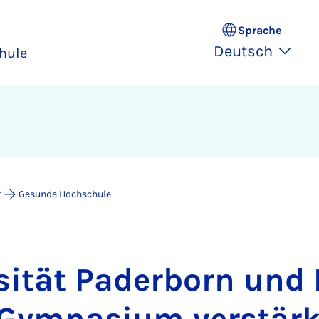
Sprache
Deutsch
hule
t
Gesunde Hochschule
si­tät Pa­der­born und P