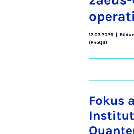
zaeus-G
ope­ra­t
13.03.2026
|
Bildu
(PhoQS)
Fokus 
Institu
Quante