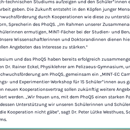
ch-technischen Studiums aufzeigen und den Schüler*innen e
Arbeit geben. Die Zukunft entsteht in den Köpfen junger Mens
hwuchsförderung durch Kooperationen wie diese zu unterstütz
rhorn, Sprecherin des PhoQS. „Im Rahmen unserer Zusammenar
hülerinnen ermutigen, MINT-Fächer bei der Studien- und Beru
 Unsere Wissenschaftlerinnen und Doktorandinnen dienen hier
ellen Angeboten das Interesse zu stärken.“
sium und das PhoQS haben bereits erfolgreich zusammengea
 Dr. Rainer Eckel, Physiklehrer am Pelizaeus-Gymnasium, un
Nachwuchsförderung am PhoQS, gemeinsam ein „MINT-EC Camp
ngs- und Experimentier-Workshop für 15 Schüler*innen aus g
en neuen Kooperationsvertrag sollen zukünftig weitere Angeb
iert werden. „Wir freuen uns, mit dem PhoQS einen starken P
t dessen Unterstützung wir unseren Schülerinnen und Schül
die Kooperation nicht gäbe“, sagt Dr. Peter Lütke Westhues, Sc
ums.