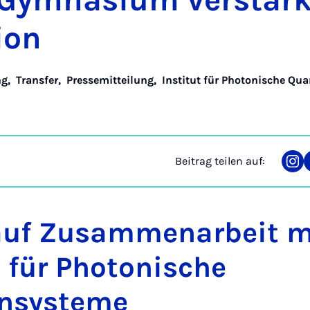
ym­na­si­um ver­stär­
i­on
ng
,
Transfer
,
Pressemitteilung
,
Institut für Photonische Qu
Beitrag teilen auf:
Tei
auf
Ins
auf Zusammenarbeit m
t für Photonische
nsysteme