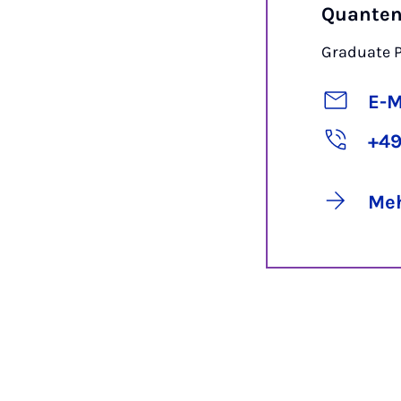
Quanten
Graduate 
E-M
+49
Meh