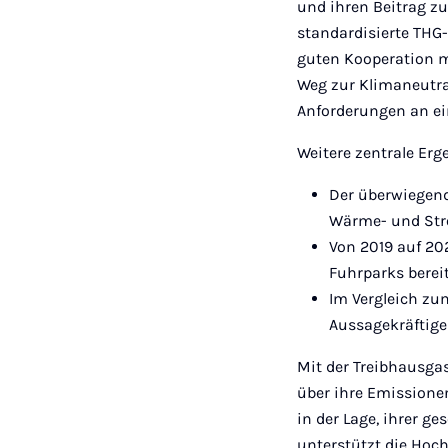
und ihren Beitrag z
standardisierte TH
guten Kooperation m
Weg zur Klimaneutra
Anforderungen an ei
Weitere zentrale Erg
Der überwiegend
Wärme- und Stro
Von 2019 auf 20
Fuhrparks bereit
Im Vergleich zu
Aussagekräftige
Mit der Treibhausga
über ihre Emissione
in der Lage, ihrer 
unterstützt die Hoc