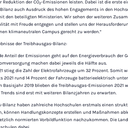
ur Reduktion der CO
-Emissionen leisten. Dabei ist die erste e
2
G-Bilanz auch Ausdruck des hohen Engagements in den Hochs
it den beteiligten Ministerien. Wir sehen der weiteren Zus
lität mit Freude entgegen und stellen uns der Herausforderu
nen klimaneutralen Campus gerecht zu werden.“
ebnisse der Treibhausgas-Bilanz:
e Anteil der Emissionen geht auf den Energieverbrauch der G
mversorgung machen dabei jeweils die Hälfte aus.
21 stieg die Zahl der Elektrofahrzeuge um 32 Prozent. Somit w
s 2021 rund 14 Prozent der Fahrzeuge batterieelektrisch unte
m Basisjahr 2019 blieben die Treibhausgas-Emissionen 2021 
 Trends sind erst mit weiteren Bilanzjahren zu erwarten.
s-Bilanz haben zahlreiche Hochschulen erstmals einen strukt
n, können Handlungskonzepte erstellen und Maßnahmen ablei
gesetzlich normierten Vorbildfunktion nachzukommen. Die Lan
hschulen dabei.