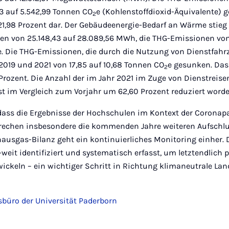
73 auf 5.542,99 Tonnen CO
e (Kohlenstoffdioxid-Äquivalente) g
2
21,98 Prozent dar. Der Gebäudeenergie-Bedarf an Wärme stie
gen von 25.148,43 auf 28.089,56 MWh, die THG-Emissionen von
e. Die THG-Emissionen, die durch die Nutzung von Dienstfah
2019 und 2021 von 17,85 auf 10,68 Tonnen CO
e gesunken. Das
2
Prozent. Die Anzahl der im Jahr 2021 im Zuge von Dienstreise
st im Vergleich zum Vorjahr um 62,60 Prozent reduziert word
, dass die Ergebnisse der Hochschulen im Kontext der Corona
prechen insbesondere die kommenden Jahre weiteren Aufschlus
usgas-Bilanz geht ein kontinuierliches Monitoring einher.
eit identifiziert und systematisch erfasst, um letztendlich
keln – ein wichtiger Schritt in Richtung klimaneutrale Lan
büro der Universität Paderborn