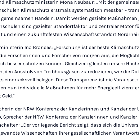
nd Klimaschutzministerin Mona Neubaur: „Mit der gemeins
schulen Klimaschutz erstmals systematisch messbar – trans
m gemeinsamen Handeln. Damit werden gezielte Maßnahmen g
schulen sind gezielter Standortfaktor und zentraler Motor fü
t und einen zukunftsfesten Wissenschaftsstandort Nordrhein
nisterin Ina Brandes: „Forschung ist der beste Klimaschutz
die Forscherinnen und Forscher von morgen aus, die Möglichk
och besser schützen können. Gleichzeitig leisten unsere Hoch
, den Ausstoß von Treibhausgasen zu reduzieren, wie die Da
s eindrucksvoll belegen. Diese Transparenz ist die Voraussetz
en nun individuelle Maßnahmen für mehr Energieeffizienz ent
 Geld.“
cherin der NRW-Konferenz der Kanzlerinnen und Kanzler der 
Sprecher der NRW-Konferenz der Kanzlerinnen und Kanzler 
aften: „Der vorliegende Bericht zeigt, dass sich die Univer
ewandte Wissenschaften ihrer gesellschaftlichen Verantwor