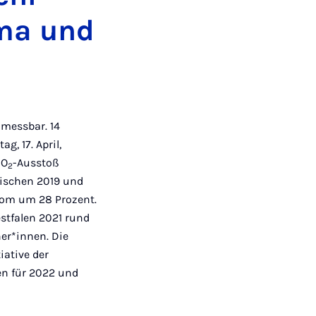
ima und
 messbar. 14
, 17. April,
CO
-Ausstoß
2
wischen 2019 und
rom um 28 Prozent.
stfalen 2021 rund
ner*innen. Die
iative der
zen für 2022 und