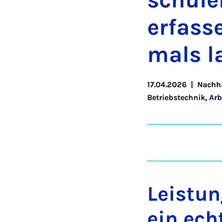
schu­le
er­fas­
mals l
17.04.2026
|
Nachha
Betriebstechnik, Ar
Leistun
ein ech