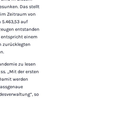
esunken. Das stellt
g im Zeitraum von
 5.463,53 auf
rzeugen entstanden
 entspricht einem
n zurücklegten
en.
pandemie zu lesen
s. „Mit der ersten
 Damit werden
 passgenaue
desverwaltung“, so