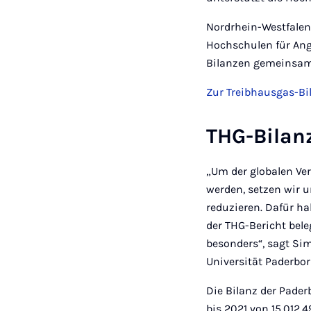
Nordrhein-Westfalen
Hochschulen für Ang
Bilanzen gemeinsam 
Zur Treibhausgas-B
THG-Bilan
„Um der globalen Ve
werden, setzen wir u
reduzieren. Dafür h
der THG-Bericht bele
besonders“, sagt Sim
Universität Paderbo
Die Bilanz der Pade
bis 2021 von 15.012