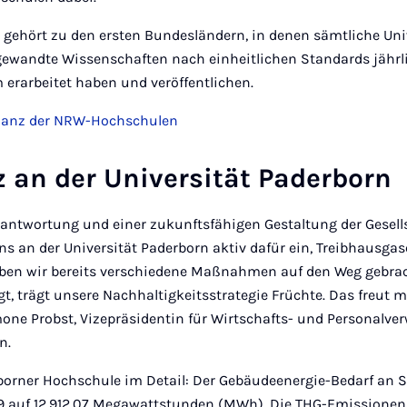
 gehört zu den ersten Bundesländern, in denen sämtliche Uni
ewandte Wissenschaften nach einheitlichen Standards jährl
erarbeitet haben und veröffentlichen.
ilanz der NRW-Hochschulen
z an der Universität Paderborn
rantwortung und einer zukunftsfähigen Gestaltung der Gesell
ns an der Universität Paderborn aktiv dafür ein, Treibhausg
aben wir bereits verschiedene Maßnahmen auf den Weg gebrac
gt, trägt unsere Nachhaltigkeitsstrategie Früchte. Das freut 
one Probst, Vizepräsidentin für Wirtschafts- und Personalve
rn.
rborner Hochschule im Detail: Der Gebäudeenergie-Bedarf an 
,49 auf 12.912,07 Megawattstunden (MWh). Die THG-Emissionen