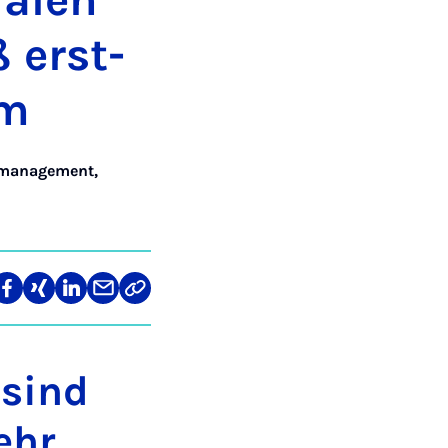
a­len
ß erst­
am
emanagement,
len
Teilen
Teilen
Teilen
Teilen
Link
auf
auf
auf
über
kopieren
tagram
Facebook
Xing
LinkedIn
E-
Mail
 sind
ehr