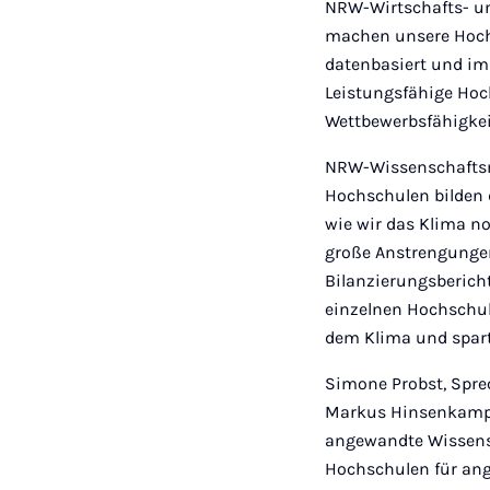
NRW-Wirtschafts- u
machen unsere Hoch
datenbasiert und i
Leistungsfähige Hoch
Wettbewerbsfähigkei
NRW-Wissenschaftsmi
Hochschulen bilden 
wie wir das Klima n
große Anstrengungen
Bilanzierungsbericht
einzelnen Hochschul
dem Klima und spart
Simone Probst, Spre
Markus Hinsenkamp, 
angewandte Wissensch
Hochschulen für ang