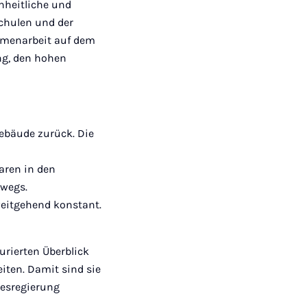
inheitliche und
chulen und der
ammenarbeit auf dem
ng, den hohen
ebäude zurück. Die
aren in den
rwegs.
weitgehend konstant.
urierten Überblick
ten. Damit sind sie
desregierung