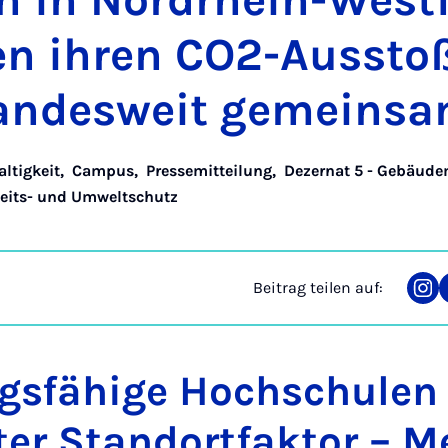
n in Nord­rhein-West­f
sen ih­ren CO2-Aussto
an­des­weit ge­mein­s
ltigkeit
,
Campus
,
Pressemitteilung
,
Dezernat 5 - Gebäud
beits- und Umweltschutz
Beitrag teilen auf:
Tei
auf
Ins
gsfähige Hochschulen
ter Standortfaktor – M