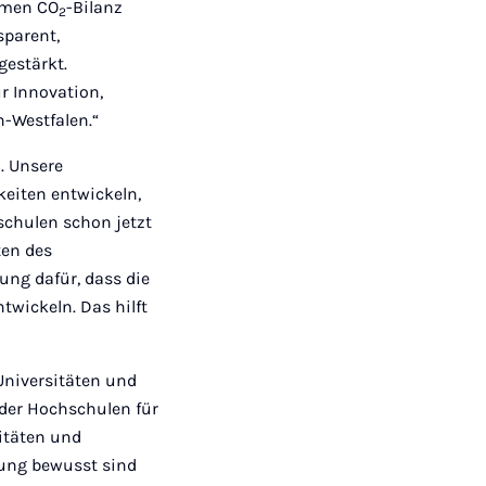
amen CO
-Bilanz
2
parent,
estärkt.
r Innovation,
-Westfalen.“
. Unsere
eiten entwickeln,
schulen schon jetzt
ten des
ung dafür, dass die
wickeln. Das hilft
Universitäten und
der Hochschulen für
sitäten und
tung bewusst sind