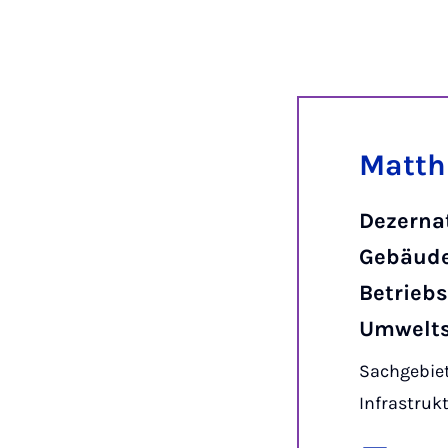
Matth
Dezernat
Gebäud
Betriebs
Umwelt
Sachgebiet
Infrastruk