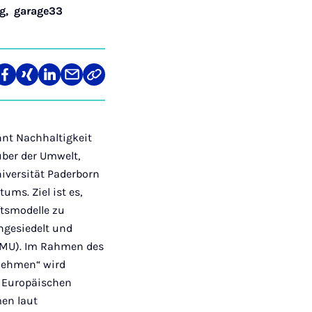
ng
,
garage33
len
Teilen
Teilen
Teilen
Teilen
Link
auf
auf
auf
über
kopieren
tagram
Facebook
Xing
LinkedIn
E-
Mail
nnt Nachhaltigkeit
ber der Umwelt,
niversität Paderborn
ms. Ziel ist es,
ftsmodelle zu
angesiedelt und
(KMU). Im Rahmen des
nehmen“ wird
 Europäischen
men laut