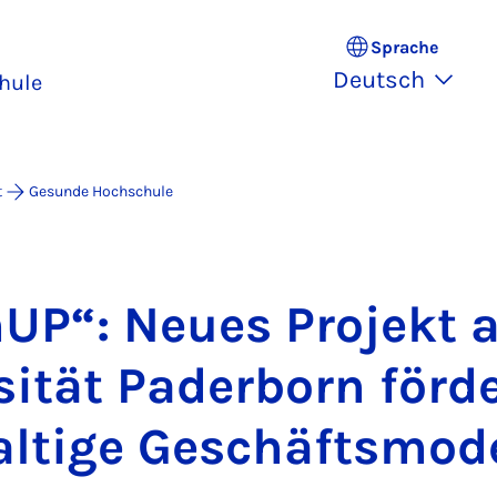
Sprache
Deutsch
hule
t
Gesunde Hochschule
UP“: Neu­es Pro­jekt 
si­tät Pa­der­born för­d
l­ti­ge Ge­schäfts­mo­de