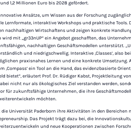
und 1,2 Millionen Euro bis 2028 gefördert.
 innovative Ansätze, um Wissen aus der Forschung zugängli
lle Lernformate, interaktive Workshops und praktische Tools.
en nachhaltigen Wirtschaftens und zeigen konkrete Handlun
 wird mit „gr33nUP“ ein Angebot geschafften, das Unternehme
nftsfähigen, nachhaltigen Geschäftsmodellen unterstützt. „Un
rständlich und niedrigschwellig. Interaktive ,Classes‘, also be
öglichen praxisnahes Lernen und eine konkrete Umsetzung. 
 ,Compass‘ ein Tool an die Hand, das evidenzbasierte Orien
 bietet“, erläutert Prof. Dr. Rüdiger Kabst, Projektleitung vo
dabei nicht nur als ökologisches Ziel verstanden werden, sonde
tor für zukunftsfähige Unternehmen, die ihre Geschäftsmodel
weiterentwickeln möchten.
 die Universität Paderborn ihre Aktivitäten in den Bereichen 
preneurship. Das Projekt trägt dazu bei, die Innovationskultu
weiterzuentwickeln und neue Kooperationen zwischen Forsch