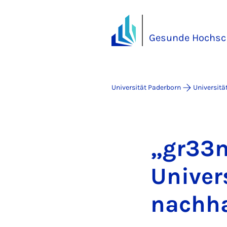
Gesunde Hochsc
Universität Paderborn
Universitä
„gr33n
Uni­ver­
nach­ha