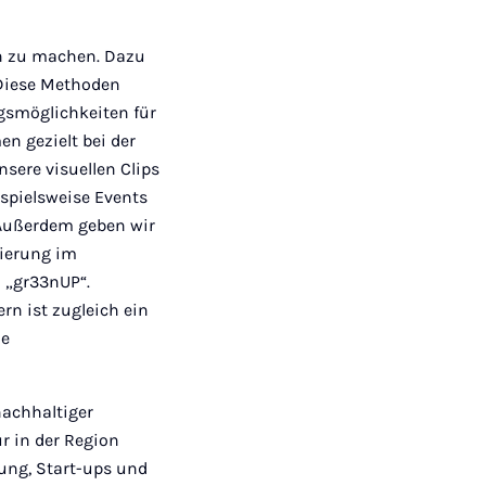
ch zu machen. Dazu
 Diese Methoden
gsmöglichkeiten für
n gezielt bei der
sere visuellen Clips
ispielsweise Events
Außerdem geben wir
tierung im
n „gr33nUP“.
rn ist zugleich ein
le
nachhaltiger
r in der Region
ung, Start-ups und