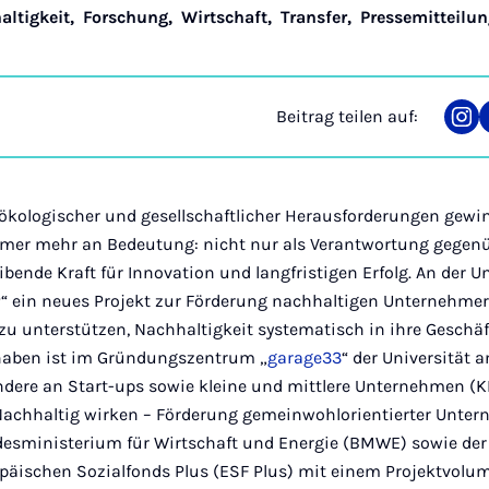
altigkeit
,
Forschung
,
Wirtschaft
,
Transfer
,
Pressemitteilu
Beitrag teilen auf:
Tei
auf
Ins
r ökologischer und gesellschaftlicher Herausforderungen gewi
mer mehr an Bedeutung: nicht nur als Verantwortung gegenü
ibende Kraft für Innovation und langfristigen Erfolg. An der U
“ ein neues Projekt zur Förderung nachhaltigen Unternehmertu
u unterstützen, Nachhaltigkeit systematisch in ihre Geschä
rhaben ist im Gründungszentrum „
garage33
“ der Universität 
ondere an Start-ups sowie kleine und mittlere Unternehmen 
achhaltig wirken – Förderung gemeinwohlorientierter Unter
esministerium für Wirtschaft und Energie (BMWE) sowie der
päischen Sozialfonds Plus (ESF Plus) mit einem Projektvolu