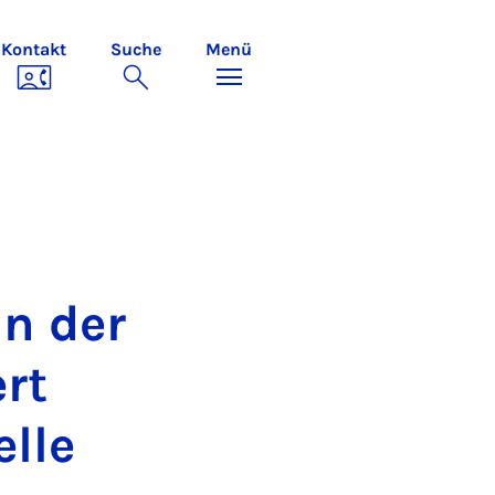
Kontakt
Suche
Menü
an der
ert
l­le