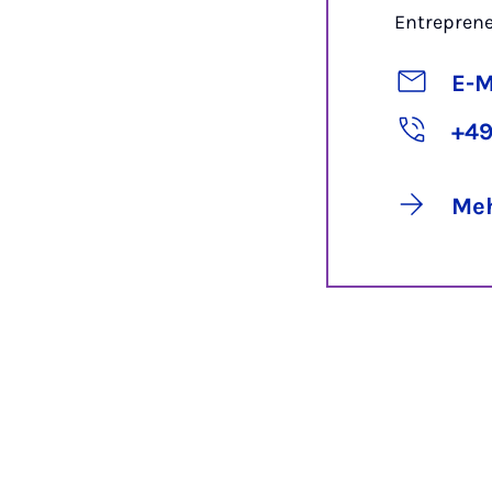
Entrepren
E-M
+49
Meh