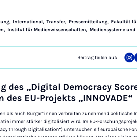
hung
,
International
,
Transfer
,
Pressemitteilung
,
Fakultät fü
en
,
Institut für Medienwissenschaften
,
Mediensysteme und 
Beitrag teilen auf:
Tei
auf
Ins
ng des „Digital Democracy Scor
 des EU-Projekts „INNOVADE“
nen als auch Bürger*innen verbreiten zunehmend politische I
tie immer stärker digitalisiert wird. Im EU-Forschungsproje
acy through Digitalisation“) untersuchen elf europäische F