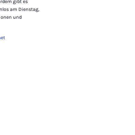
erdem gibt es
nlos am Dienstag,
ationen und
net