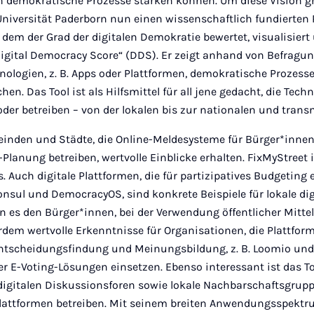
en demokratische Prozesse stärken können. Um diese Vision g
Universität Paderborn nun einen wissenschaftlich fundierten 
t dem der Grad der digitalen Demokratie bewertet, visualisiert
igital Democracy Score“ (DDS). Er zeigt anhand von Befragu
chnologien, z. B. Apps oder Plattformen, demokratische Prozess
en. Das Tool ist als Hilfsmittel für all jene gedacht, die Tech
der betreiben – von der lokalen bis zur nationalen und trans
einden und Städte, die Online-Meldesysteme für Bürger*innen 
Planung betreiben, wertvolle Einblicke erhalten. FixMyStreet i
 Auch digitale Plattformen, die für partizipatives Budgeting 
nsul und DemocracyOS, sind konkrete Beispiele für lokale di
n es den Bürger*innen, bei der Verwendung öffentlicher Mitt
dem wertvolle Erkenntnisse für Organisationen, die Plattfor
ntscheidungsfindung und Meinungsbildung, z. B. Loomio und P
r E-Voting-Lösungen einsetzen. Ebenso interessant ist das Too
igitalen Diskussionsforen sowie lokale Nachbarschaftsgruppe
lattformen betreiben. Mit seinem breiten Anwendungsspektr