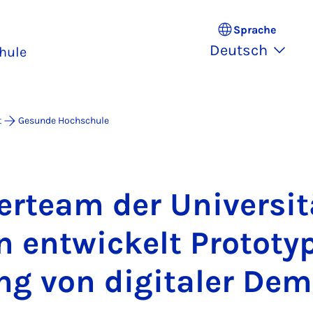
Sprache
Deutsch
hule
t
Gesunde Hochschule
er­team der Uni­ver­si­
n ent­wi­ckelt Pro­to­ty
g von di­gi­ta­ler De­m