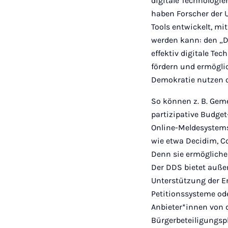
digitale Technologi
haben Forscher der 
Tools entwickelt, mi
werden kann: den „D
effektiv digitale Te
fördern und ermöglich
Demokratie nutzen o
So können z. B. Gem
partizipative Budget-
Online-Meldesystems.
wie etwa Decidim, Co
Denn sie ermögliche
Der DDS bietet außer
Unterstützung der E
Petitionssysteme ode
Anbieter*innen von d
Bürgerbeteiligungsp