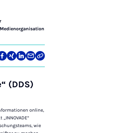
r
Medienorganisation
len
Teilen
Teilen
Teilen
Teilen
Link
auf
auf
auf
über
kopieren
tagram
Facebook
Xing
LinkedIn
E-
Mail
e“ (DDS)
nformationen online,
kt „INNOVADE“
orschungsteams, wie