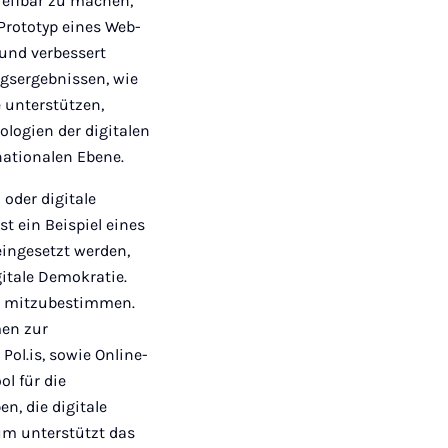
reifbar zu machen,
Prototyp eines Web-
 und verbessert
ngsergebnissen, wie
e unterstützen,
nologien der digitalen
nationalen Ebene.
oder digitale
st ein Beispiel eines
eingesetzt werden,
gitale Demokratie.
el mitzubestimmen.
men zur
ol.is, sowie Online-
l für die
n, die digitale
um unterstützt das