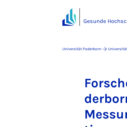
Gesunde Hochsc
Universität Paderborn
Universitä
For­sch
der­bor
Mes­sun