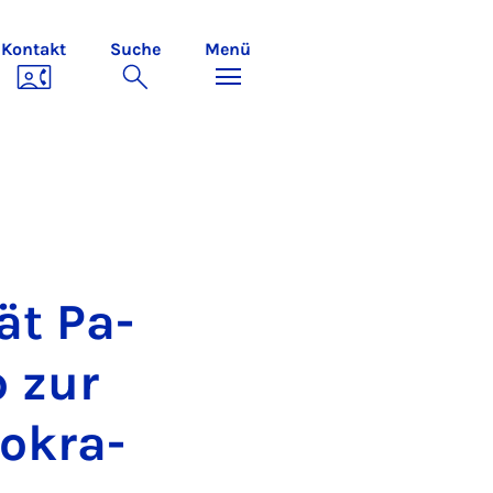
Kontakt
Suche
Menü
tät Pa­
p zur
o­kra­