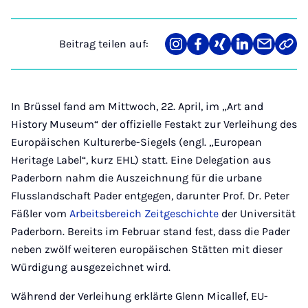
Beitrag teilen auf:
Teilen
Teilen
Teilen
Teilen
Teilen
Link
auf
auf
auf
auf
über
kopi
Instagram
Facebook
Xing
LinkedIn
E-
Mail
In Brüssel fand am Mittwoch, 22. April, im „Art and
History Museum“ der offizielle Festakt zur Verleihung des
Europäischen Kulturerbe-Siegels (engl. „European
Heritage Label“, kurz EHL) statt. Eine Delegation aus
Paderborn nahm die Auszeichnung für die urbane
Flusslandschaft Pader entgegen, darunter Prof. Dr. Peter
Fäßler vom
Arbeitsbereich Zeitgeschichte
der Universität
Paderborn. Bereits im Februar stand fest, dass die Pader
neben zwölf weiteren europäischen Stätten mit dieser
Würdigung ausgezeichnet wird.
Während der Verleihung erklärte Glenn Micallef, EU-