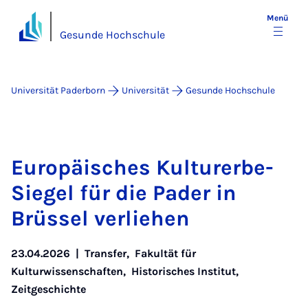
Menü
Gesunde Hochschule
Universität Paderborn
Universität
Gesunde Hochschule
Eu­ro­pä­i­sches Kul­tur­er­be-
Sie­gel für die Pa­der in
Brüs­sel ver­lie­hen
23.04.2026
|
Transfer
,
Fakultät für
Kulturwissenschaften
,
Historisches Institut
,
Zeitgeschichte