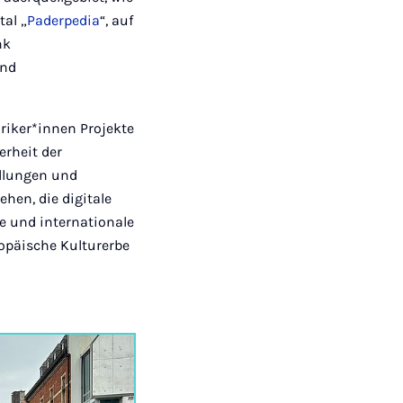
tal „
Paderpedia
“, auf
nk
und
riker*innen Projekte
rheit der
ellungen und
hen, die digitale
e und internationale
opäische Kulturerbe