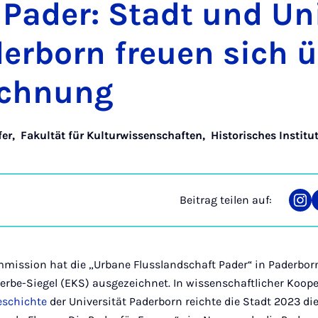
 Pa­der: Stadt und Uni­
der­born freu­en sich 
ich­nung
fer
,
Fakultät für Kulturwissenschaften
,
Historisches Institu
Beitrag teilen auf:
Tei
auf
Ins
mission hat die „Urbane Flusslandschaft Pader“ in Paderbo
erbe-Siegel (EKS) ausgezeichnet. In wissenschaftlicher Koop
eschichte
der Universität Paderborn reichte die Stadt 2023 d