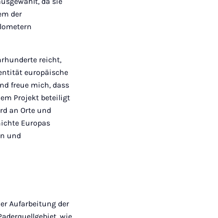
ausgewählt, da sie
nem der
ilometern
hrhunderte reicht,
entität europäische
nd freue mich, dass
em Projekt beteiligt
ird an Orte und
hichte Europas
en und
er Aufarbeitung der
aderquellgebiet, wie