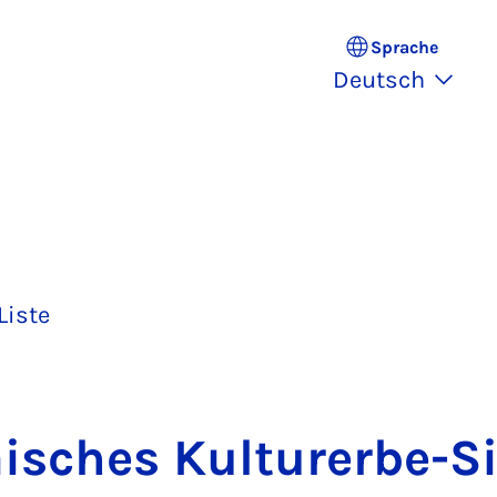
Sprache
Deutsch
Liste
­i­sches Kul­tur­er­be-Si