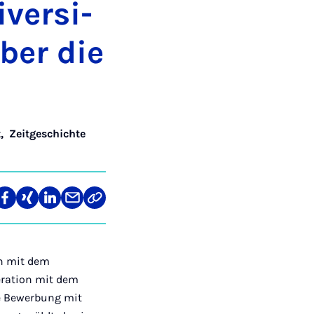
ver­si­
über die
t
,
Zeitgeschichte
len
Teilen
Teilen
Teilen
Teilen
Link
auf
auf
auf
über
kopieren
tagram
Facebook
Xing
LinkedIn
E-
Mail
rn mit dem
eration mit dem
ie Bewerbung mit