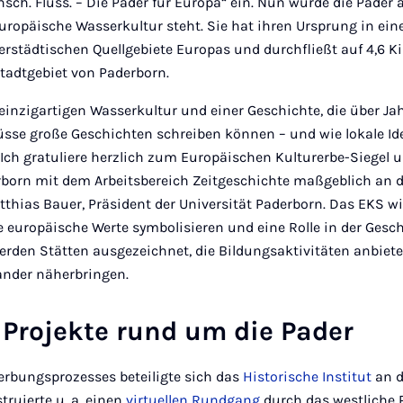
nsch. Fluss. – Die Pader für Europa“ ein. Nun wurde die Pader 
 europäische Wasserkultur steht. Sie hat ihren Ursprung in ei
erstädtischen Quellgebiete Europas und durchfließt auf 4,6 K
Stadtgebiet von Paderborn.
 einzigartigen Wasserkultur und einer Geschichte, die über Ja
Flüsse große Geschichten schreiben können – und wie lokale Id
Ich gratuliere herzlich zum Europäischen Kulturerbe-Siegel u
rborn mit dem Arbeitsbereich Zeitgeschichte maßgeblich an d
 Matthias Bauer, Präsident der Universität Paderborn. Das EKS w
ie europäische Werte symbolisieren und eine Rolle in der Gesc
erden Stätten ausgezeichnet, die Bildungsaktivitäten anbiet
ander näherbringen.
e Projekte rund um die Pader
rbungsprozesses beteiligte sich das
Historische Institut
an d
ruierte u. a. einen
virtuellen Rundgang
durch das westliche P