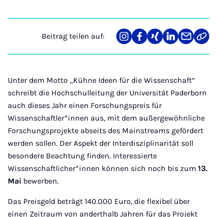
Beitrag teilen auf:
Teilen
Teilen
Teilen
Teilen
Teilen
Link
auf
auf
auf
auf
über
kopi
Instagram
Facebook
Xing
LinkedIn
E-
Mail
Unter dem Motto „Kühne Ideen für die Wissenschaft“
schreibt die Hochschulleitung der Universität Paderborn
auch dieses Jahr einen Forschungspreis für
Wissenschaftler*innen aus, mit dem außergewöhnliche
Forschungsprojekte abseits des Mainstreams gefördert
werden sollen. Der Aspekt der Interdisziplinarität soll
besondere Beachtung finden. Interessierte
Wissenschaftlicher*innen können sich noch bis zum
13.
Mai
bewerben.
Das Preisgeld beträgt 140.000 Euro, die flexibel über
einen Zeitraum von anderthalb Jahren für das Projekt