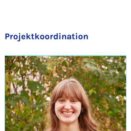
Pro­jekt­ko­or­di­na­ti­on