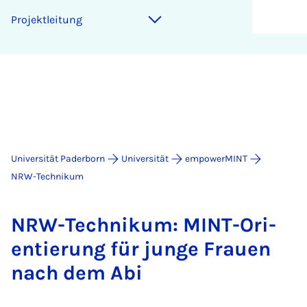
Pro­jekt­lei­tung
Universität Paderborn
Universität
empowerMINT
NRW-Technikum
NRW-Tech­ni­kum: MINT-Ori­
en­tie­rung für jun­ge Frau­en
nach dem Abi