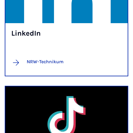
Lin­ke­dIn
NRW-Technikum