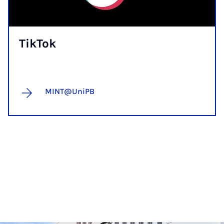
Tik­Tok
MINT@UniPB