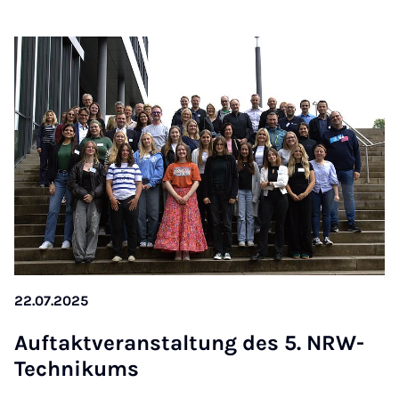
22.07.2025
Auf­takt­ver­an­stal­tung des 5. NRW-
Tech­ni­kums