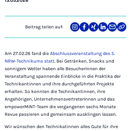
13.05.2026
Beitrag teilen auf:
Teilen
Teilen
Teilen
Teilen
Teilen
Link
auf
auf
auf
auf
über
kopi
Instagram
Facebook
Xing
LinkedIn
E-
Mail
Am 27.02.26 fand die
Abschlussveranstaltung des 5.
NRW-Technikums statt
. Bei Getränken, Snacks und
sonnigem Wetter haben alle BesucherInnen der
Veranstaltung spannende Einblicke in die Praktika der
Technikantinnen und ihre durchgeführten Projekte
erhalten. So konnten die Technikantinnen, ihre
Angehörigen, UnternehmensvertreterInnen und das
empowerMINT-Team die vergangenen sechs Monate
Revue passieren und gemeinsam ausklingen lassen.
Wir wünschen den Technikatinnen alles Gute für ihre