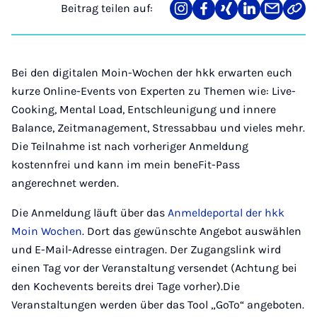
Beitrag teilen auf:
Teilen
Teilen
Teilen
Teilen
Teilen
Link
auf
auf
auf
auf
über
kopi
Instagram
Facebook
Xing
LinkedIn
E-
Mail
Bei den digitalen Moin-Wochen der hkk erwarten euch
kurze Online-Events von Experten zu Themen wie: Live-
Cooking, Mental Load, Entschleunigung und innere
Balance, Zeitmanagement, Stressabbau und vieles mehr.
Die Teilnahme ist nach vorheriger Anmeldung
kostennfrei und kann im mein beneFit-Pass
angerechnet werden.
Die Anmeldung läuft über das
Anmeldeportal der hkk
Moin Wochen
. Dort das gewünschte Angebot auswählen
und E-Mail-Adresse eintragen. Der Zugangslink wird
einen Tag vor der Veranstaltung versendet (Achtung bei
den Kochevents bereits drei Tage vorher).Die
Veranstaltungen werden über das Tool „GoTo“ angeboten.