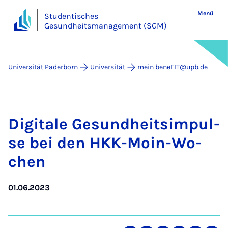
Menü
Studentisches
Gesundheitsmanagement (SGM)
Universität Paderborn
Universität
mein beneFIT@upb.de
Di­gi­ta­le Ge­sund­heits­im­pul­
se bei den HKK-Moin-Wo­
chen
01.06.2023