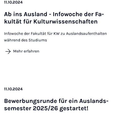
11.10.2024
Ab ins Aus­land - In­fo­wo­che der Fa­
kul­tät für Kul­tur­wis­sen­schaf­ten
Infowoche der Fakultät für KW zu Auslandsaufenthalten
während des Studiums
Mehr erfahren
11.10.2024
Be­wer­bungs­run­de für ein Aus­lands­
se­mes­ter 2025/26 ge­st­ar­tet!