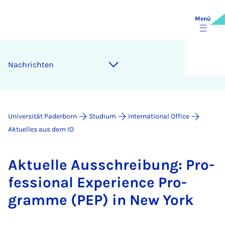
Menü
Nach­rich­ten
Universität Paderborn
Studium
International Office
Aktuelles aus dem IO
Ak­tu­el­le Aus­schrei­bung: Pro­
fes­si­o­nal Ex­pe­ri­ence Pro­
gram­me (PEP) in New York