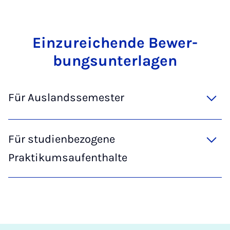
Ein­zu­rei­chen­de Be­wer­
bungs­un­ter­la­gen
Für Auslandssemester
Für studienbezogene
Praktikumsaufenthalte