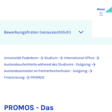
Menü
Be­wer­bungs­fris­ten (vor­aus­sicht­lich)
Universität Paderborn
Studium
International Office
Auslandsaufenthalte während des Studiums - Outgoing
Auslandssemester an Partnerhochschulen - Outgoing
Finanzierung
PROMOS
PROMOS - Das