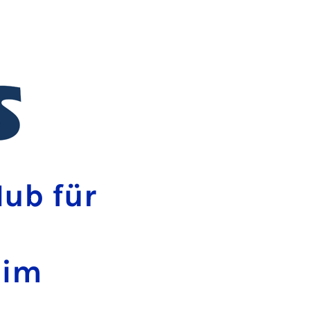
ub für
 im