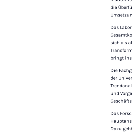
die Überf
Umsetzun
Das Labor
Gesamtkon
sich als 
Transform
bringt in
Die Fachg
der Univer
Trendanal
und Vorge
Geschäfts
Das Forsc
Hauptansp
Dazu gehö