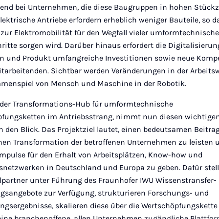
end bei Unternehmen, die diese Baugruppen in hohen Stück
Elektrische Antriebe erfordern erheblich weniger Bauteile, so d
zur Elektromobilität für den Wegfall vieler umformtechnische
ritte sorgen wird. Darüber hinaus erfordert die Digitalisieru
n und Produkt umfangreiche Investitionen sowie neue Komp
itarbeitenden. Sichtbar werden Veränderungen in der Arbeits
enspiel von Mensch und Maschine in der Robotik.
der Transformations-Hub für umformtechnische
fungsketten im Antriebsstrang, nimmt nun diesen wichtigen 
n den Blick. Das Projektziel lautet, einen bedeutsamen Beitra
chen Transformation der betroffenen Unternehmen zu leisten 
Impulse für den Erhalt von Arbeitsplätzen, Know-how und
snetzwerken in Deutschland und Europa zu geben. Dafür stell
lpartner unter Führung des Fraunhofer IWU Wissenstransfer-
gsangebote zur Verfügung, strukturieren Forschungs- und
ngsergebnisse, skalieren diese über die Wertschöpfungskette
eine branchenoffene, allen Unternehmen zugängliche Plattfor