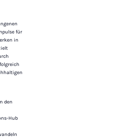
lungenen
mpulse für
erken in
ielt
urch
olgreich
chhaltigen
n den
ions-Hub
 wandeln