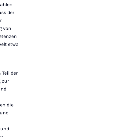
zahlen
ass der
r
ng von
etenzen
welt etwa
Teil der
g zur
und
en die
 und
 und
m.