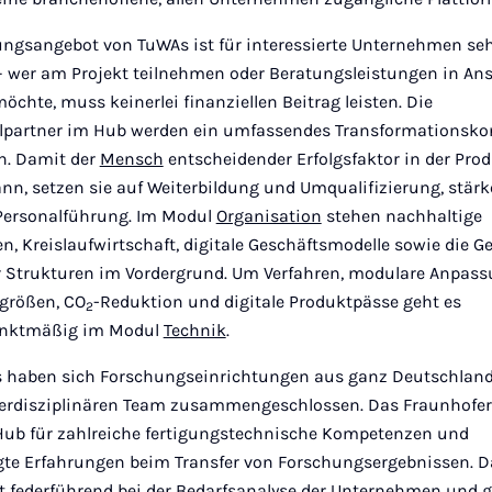
ungsangebot von TuWAs ist für interessierte Unternehmen se
 – wer am Projekt teilnehmen oder Beratungsleistungen in An
chte, muss keinerlei finanziellen Beitrag leisten. Die
lpartner im Hub werden ein umfassendes Transformationsko
n. Damit der
Mensch
entscheidender Erfolgsfaktor in der Pro
ann, setzen sie auf Weiterbildung und Umqualifizierung, stärk
Personalführung. Im Modul
Organisation
stehen nachhaltige
en, Kreislaufwirtschaft, digitale Geschäftsmodelle sowie die G
er Strukturen im Vordergrund. Um Verfahren, modulare Anpas
sgrößen, CO
-Reduktion und digitale Produktpässe geht es
2
nktmäßig im Modul
Technik
.
 haben sich Forschungseinrichtungen aus ganz Deutschland
erdisziplinären Team zusammengeschlossen. Das Fraunhofer
Hub für zahlreiche fertigungstechnische Kompetenzen und
te Erfahrungen beim Transfer von Forschungsergebnissen. D
ist federführend bei der Bedarfsanalyse der Unternehmen und g