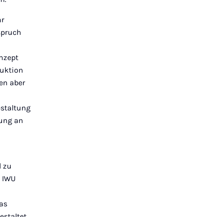
hr
spruch
nzept
duktion
en aber
estaltung
sung an
 zu
 IWU
as
estaltet