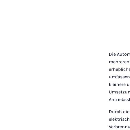
Die Autom
mehreren 
erheblich
umfassend
kleinere 
Umsetzung
Antriebss
Durch die
elektrisc
Verbrennu