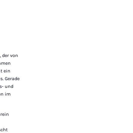
, der von
ehmen
t ein
s. Gerade
s- und
en im
rein
scht