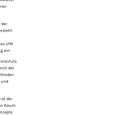
eren
 der
rsteht
Das LFM
g ein.
Instituts
eich der
ethoden
n und
ist der
en Raum.
onzepte