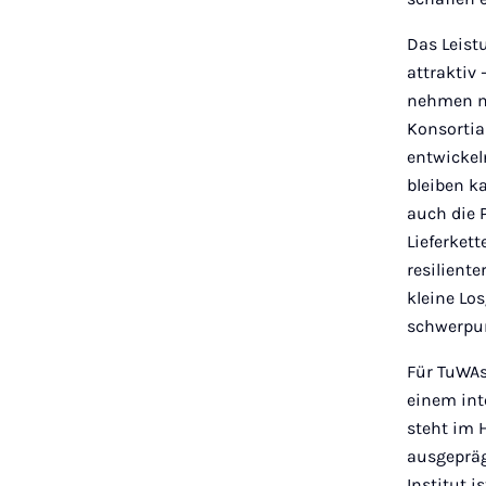
Das Leist
attraktiv
nehmen mö
Konsortia
entwickel
bleiben k
auch die 
Lieferkett
resilient
kleine Lo
schwerpu
Für TuWAs
einem int
steht im 
ausgepräg
Institut 