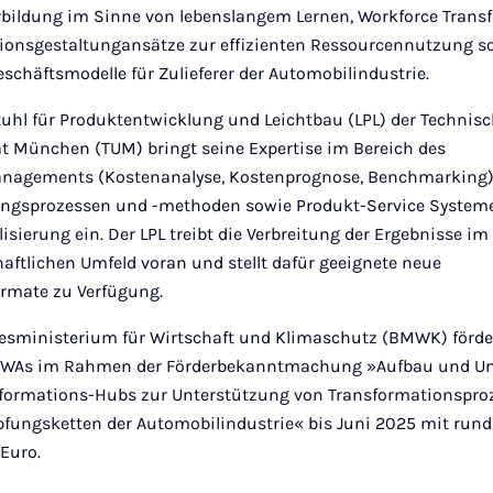
rbildung im Sinne von lebenslangem Lernen, Workforce Trans
ionsgestaltungansätze zur effizienten Ressourcennutzung s
eschäftsmodelle für Zulieferer der Automobilindustrie.
tuhl für Produktentwicklung und Leichtbau (LPL) der Technis
ät München (TUM) bringt seine Expertise im Bereich des
agements (Kostenanalyse, Kostenprognose, Benchmarking),
ngsprozessen und -methoden sowie Produkt-Service System
lisierung ein. Der LPL treibt die Verbreitung der Ergebnisse im
aftlichen Umfeld voran und stellt dafür geeignete neue
ormate zu Verfügung.
sministerium für Wirtschaft und Klimaschutz (BMWK) förde
TuWAs im Rahmen der Förderbekanntmachung »Aufbau und U
formations-Hubs zur Unterstützung von Transformationspro
fungsketten der Automobilindustrie« bis Juni 2025 mit rund
 Euro.