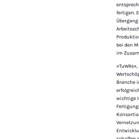
entsprech
fertigen. 
Übergang 
Arbeitssch
Produktio
bei den M
im Zusamm
»TuWAs«, 
Wertschöp
Branche i
erfolgrei
wichtige 
Fertigung
Konsortia
Vernetzun
Entwicklu
schaffen 