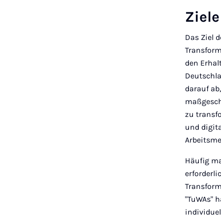
Ziel
Das Ziel 
Transform
den Erhal
Deutschla
darauf ab
maßgeschn
zu transfo
und digit
Arbeitsme
Häufig ma
erforderl
Transform
"TuWAs" h
individue