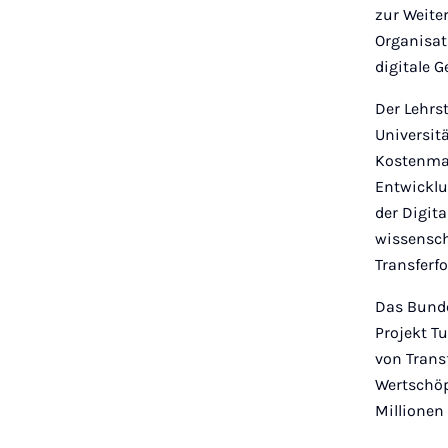
zur Weite
Organisat
digitale G
Der Lehrs
Universit
Kostenman
Entwicklu
der Digita
wissensch
Transferf
Das Bunde
Projekt 
von Trans
Wertschöp
Millionen