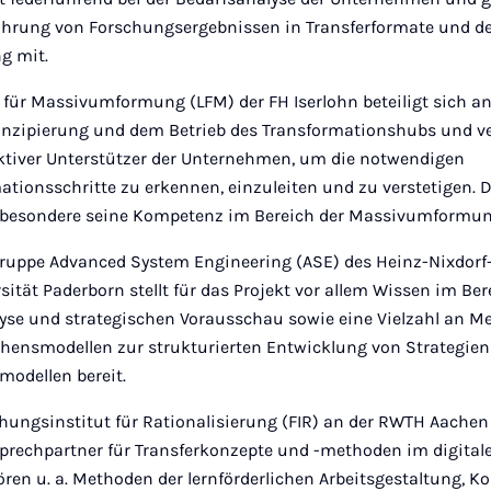
ührung von Forschungsergebnissen in Transferformate und d
g mit.
 für Massivumformung (LFM) der FH Iserlohn beteiligt sich an
zipierung und dem Betrieb des Transformationshubs und ve
aktiver Unterstützer der Unternehmen, um die notwendigen
ationsschritte zu erkennen, einzuleiten und zu verstetigen. 
sbesondere seine Kompetenz im Bereich der Massivumformun
ruppe Advanced System Engineering (ASE) des Heinz-Nixdorf-
sität Paderborn stellt für das Projekt vor allem Wissen im Ber
yse und strategischen Vorausschau sowie eine Vielzahl an M
hensmodellen zur strukturierten Entwicklung von Strategie
modellen bereit.
hungsinstitut für Rationalisierung (FIR) an der RWTH Aachen 
rechpartner für Transferkonzepte und -methoden im digital
ren u. a. Methoden der lernförderlichen Arbeitsgestaltung, K