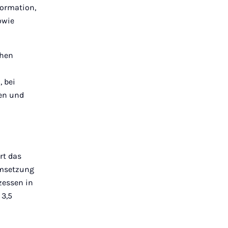
formation,
owie
chen
 bei
en und
rt das
msetzung
zessen in
 3,5