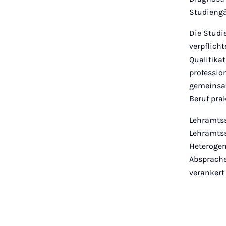
Studieng
Die Studi
verpflich
Qualifikat
professio
gemeinsam
Beruf prak
Lehramtss
Lehramtss
Heterogen
Absprache
verankert