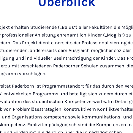
Überblick
jekt erhalten Studierende („Balus“) aller Fakultäten die Mögl
r professioneller Anleitung ehrenamtlich Kinder („Moglis“) zu 
dern. Das Projekt dient einerseits der Professionalisierung d
tudierenden, andererseits dem Ausgleich möglicher sozialer
ligung und individueller Beeinträchtigung der Kinder. Das Pr
hierzu mit verschiedenen Paderborner Schulen zusammen, die
rogramm vorschlagen.
rsität Paderborn ist Programmstandort für das durch den Ver
V. entwickelten Programms und beteiligt sich zudem durch e
Evaluation des studentischen Kompetenzerwerbs. Im Detail g
b von Problemlösestrategien, konstruktivem Konfliktverhalte
- und Organisationskompetenz sowie Kommunikations- und
kompetenz. Expliziter pädagogisch sind die Kompetenzen in
k und Förderung, die deutlich über die in pädagogischen