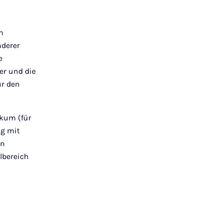
h
nderer
e
er und die
ür den
ikum (für
g mit
en
lbereich