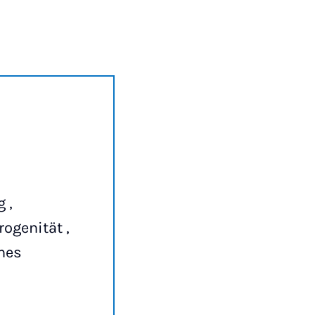
,
 ,
ogenität ,
ches