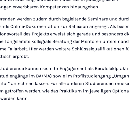
ängen erwerbbaren Kompetenzen hinausgehen
erenden werden zudem durch begleitende Seminare und durc
tende Online-Dokumentation zur Reflexion angeregt. Als beso
ionsvorteil des Projekts erweist sich gerade und besonders di
nell angeleitete kollegiale Beratung der Mentoren untereinand
e Fallarbeit. Hier werden weitere Schlüsselqualifikationen f
tisch erprobt.
tudierende können sich ihr Engagement als Berufsfeldprakt
tudiengänge im BA/MA) sowie im Profilstudiengang „Umgan
ität“ anrechnen lassen. Für alle anderen Studierenden müss
n getroffen werden, wie das Praktikum im jeweiligen Optiona
 werden kann.