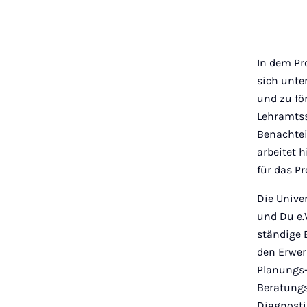
In dem Pro
sich unte
und zu för
Lehramtss
Benachtei
arbeitet 
für das P
Die Unive
und Du e.
ständige 
den Erwer
Planungs
Beratungs
Diagnosti