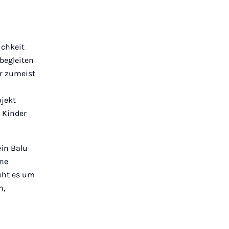
ichkeit
begleiten
er zumeist
ojekt
 Kinder
ein Balu
ine
eht es um
n,