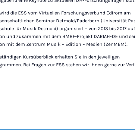
abend eine Keynote zu aktuellen DH-Forschungsfragen statt
 wird die ESS vom Virtuellen Forschungsverbund Edirom am
enschaftlichen Seminar Detmold/Paderborn (Universität Pa
chule für Musik Detmold) organisiert – von 2013 bis 2017 a
on und zusammen mit dem BMBF-Projekt DARIAH-DE und seit
on mit dem Zentrum Musik – Edition – Medien (ZenMEM).
lständigen Kursüberblick erhalten Sie in den jeweiligen
grammen. Bei Fragen zur ESS stehen wir Ihnen gerne zur Ver