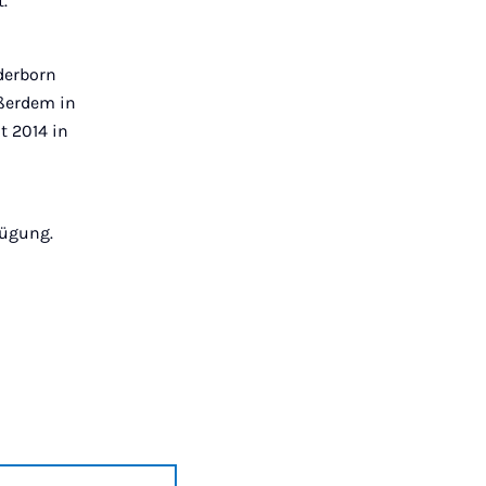
.
derborn
ußerdem in
 2014 in
fügung.