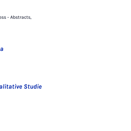
ess - Abstracts,
ta
alitative Studie