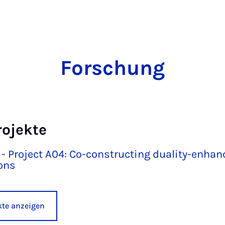
Forschung
rojekte
 - Project A04: Co-constructing duality-enhan
ons
ekte anzeigen