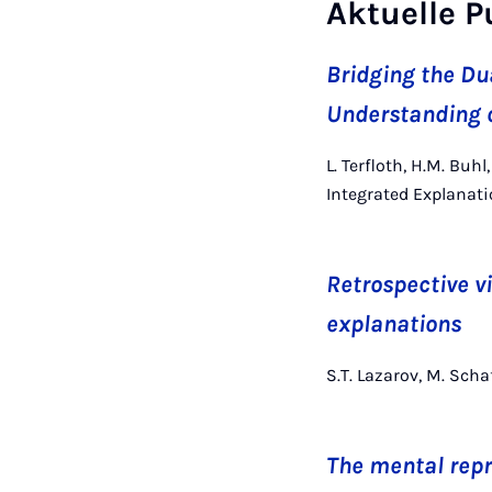
Aktuelle P
Bridging the Du
Understanding o
L. Terfloth, H.M. Buh
Integrated Explanati
Retrospective vi
explanations
S.T. Lazarov, M. Scha
The mental repre