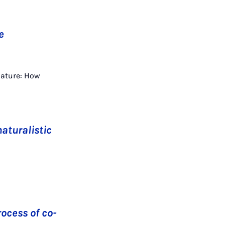
e
 Nature: How
naturalistic
rocess of co-